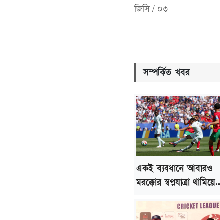
জিসি / ০৩
সম্পর্কিত খবর
একই ব্যবধানে আবারও
মরক্কোর স্বপ্নযাত্রা থামিয়ে..