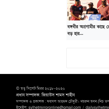
বঙ্গবীর অগ্রগামীর কাছে র
বড় হার...
© স্বত্ব সি‌লেট মিরর ২০১৮-২০২০
প্রধান সম্পাদক: জিয়াউস শামস শাহীন
সম্পাদক ও প্রকাশক : ফয়সল আহমদ চৌধুরী। খয়রুন ভবন (নিচ তলা)
ইমেইল:
sylhetmirroronline@gmail.com
/
dailysylhetm