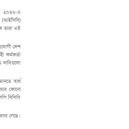
চাকরিজীবীদের
কাপ ২০২৬-এ
‘ভালো লেখক হতে হলে আগে ভালো পাঠক
ল (আইসিসি)
হতে হবে’: কুলাউড়ায় মোস্তফা মামুন
ষে তারা এই
উত্তেজনার মধ্যে সিলেটে ৫ প্লাটুন বিজিবি
মোতায়েন
সহযোগী দেশ
সিলেটে যুবককে ঘর থেকে ডেকে নিয়ে
ী কর্মকর্তা
খুন
িত দাবিগুলো
সিলেটে বাসা থেকে অবসরপ্রাপ্ত পুলিশ
কর্মকর্তার মরদেহ উদ্ধার
ানতে ব্যর্থ
দক্ষিণ সুরমায় গ্যাস সিলিন্ডার গোডাউনে
নে আর কোনো
ভয়াবহ বিস্ফোরণ
লিপি বিসিবি
ইউপি সদস্যের বিরুদ্ধে ‘মিথ্যা ও
ষড়যন্ত্রমূলক’ মামলার প্রতিবাদে মানববন্ধন
ে জানা গেছে।
রপ্তানি বৃদ্ধিতে ক্ষুদ্র উদ্যোক্তাদের মেলা বুথ