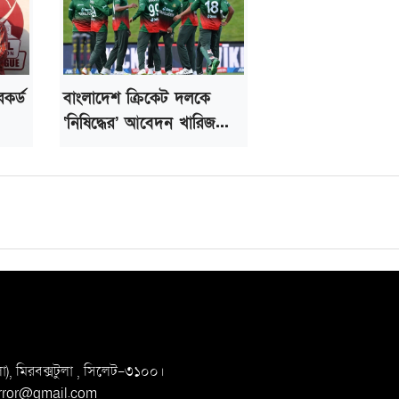
েকর্ড
বাংলাদেশ ক্রিকেট দলকে
‘নিষিদ্ধের’ আবেদন খারিজ...
, মিরবক্সটুলা ,
সি‌লেট-৩১০০।
irror@gmail.com