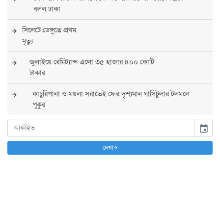
বলল ঢাকা
সিলেটে ডেঙ্গুতে প্রথম
মৃত্যু
জুলাইয়ে রেমিট্যান্স এলো ৩৫ হাজার ৪০০ কোটি
টাকার
কাচুরিপানা ও ময়লা সরাতেই ফের দৃশ্যমান ঘাসিটুলার টলমলে
পুকুর
সারা দেশে সর্বোচ্চ সতর্কতা জারি
event
পুলিশের
দেখাও
বিএনপির রাষ্ট্রপতি প্রার্থী চূড়ান্ত করবেন তারেক
রহমান
তারেক রহমানের নেতৃত্বে পূর্ণ আস্থা যুক্তরাষ্ট্রের :
সার্জিও গর