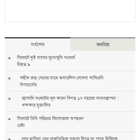
সর্বশেষ
জনপ্রিয়
সিলেটে দুই বাসের মুখোমুখি সংঘর্ষে
নিহত ৯
শহীদ রুদ্র সেনের নামে স্কলারশিপ ঘোষণা শাবিপ্রবি
উপাচার্যের
জ্বালানি সংকটের মূল কারণ বিগত ১৭ বছরের অব্যবস্থাপনা :
খন্দকার মুক্তাদির
সিলেটে ডিবি পরিচয়ে কিশোরকে অপহরণ
চেষ্টা
শেখ হাসিনা যেন রাজনৈতিক বক্তব্য দিতে না পারে, দিল্লিকে