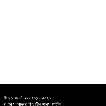
আগস্টে দুই দফায় ৮ দিনের ছুটির সুযোগ
চাকরিজীবীদের
‘ভালো লেখক হতে হলে আগে ভালো পাঠক হতে হবে’: কুলাউড়ায়
মোস্তফা মামুন
উত্তেজনার মধ্যে সিলেটে ৫ প্লাটুন বিজিবি
মোতায়েন
সিলেটে যুবককে ঘর থেকে ডেকে নিয়ে
খুন
সিলেটে বাসা থেকে অবসরপ্রাপ্ত পুলিশ কর্মকর্তার মরদেহ
উদ্ধার
দক্ষিণ সুরমায় গ্যাস সিলিন্ডার গোডাউনে ভয়াবহ
বিস্ফোরণ
ইউপি সদস্যের বিরুদ্ধে ‘মিথ্যা ও ষড়যন্ত্রমূলক’ মামলার প্রতিবাদে
© স্বত্ব সি‌লেট মিরর ২০১৮-২০২০
মানববন্ধন
প্রধান সম্পাদক: জিয়াউস শামস শাহীন