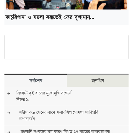
কাচুরিপানা ও ময়লা সরাতেই ফের দৃশ্যমান...
সর্বশেষ
জনপ্রিয়
সিলেটে দুই বাসের মুখোমুখি সংঘর্ষে
নিহত ৯
শহীদ রুদ্র সেনের নামে স্কলারশিপ ঘোষণা শাবিপ্রবি
উপাচার্যের
জ্বালানি সংকটের মূল কারণ বিগত ১৭ বছরের অব্যবস্থাপনা :