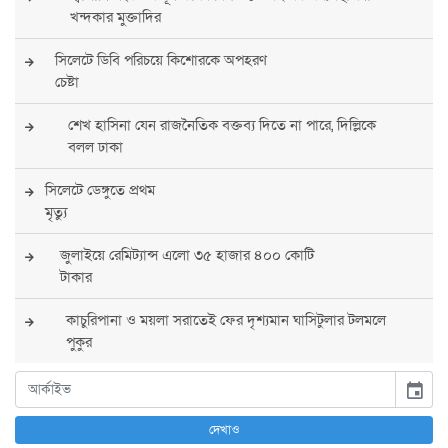
খন্দকার মুক্তাদির
সিলেটে ডিবি পরিচয়ে কিশোরকে অপহরণ
চেষ্টা
শেখ হাসিনা যেন রাজনৈতিক বক্তব্য দিতে না পারে, দিল্লিকে
বলল ঢাকা
সিলেটে ডেঙ্গুতে প্রথম
মৃত্যু
জুলাইয়ে রেমিট্যান্স এলো ৩৫ হাজার ৪০০ কোটি
টাকার
কাচুরিপানা ও ময়লা সরাতেই ফের দৃশ্যমান ঘাসিটুলার টলমলে
পুকুর
সারা দেশে সর্বোচ্চ সতর্কতা জারি
event
পুলিশের
দেখাও