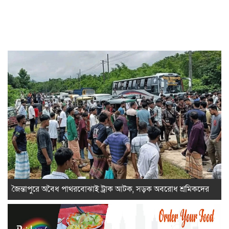
জৈন্তাপুরে অবৈধ পাথরবোঝাই ট্রাক আটক, সড়ক অবরোধ শ্রমিকদের