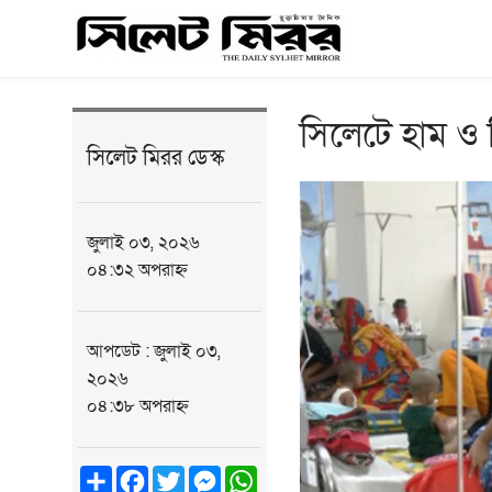
সিলেটে হাম ও 
সিলেট মিরর ডেস্ক
জুলাই ০৩, ২০২৬
০৪:৩২ অপরাহ্ন
আপডেট : জুলাই ০৩,
২০২৬
০৪:৩৮ অপরাহ্ন
Share
Facebook
Twitter
Messenger
WhatsApp