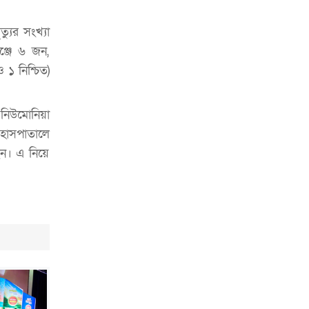
ভাড়া মওকুফ : বাণিজ্যমন্ত্রী
যুর সংখ্যা
মুক্তাদির-আরিফসহ ১৮ মন্ত্রীর পুলিশ এসকর্ট
্জে ৬ জন,
প্রত্যাহার
১ নিশ্চিত)
নিউমোনিয়া
 হাসপাতালে
েন। এ নিয়ে