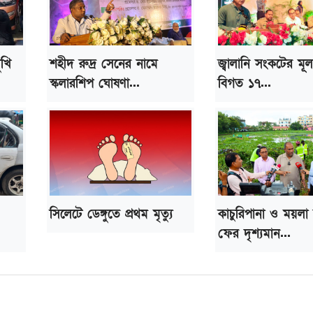
ুখি
শহীদ রুদ্র সেনের নামে
জ্বালানি সংকটের মূ
স্কলারশিপ ঘোষণা...
বিগত ১৭...
সিলেটে ডেঙ্গুতে প্রথম মৃত্যু
কাচুরিপানা ও ময়লা
ফের দৃশ্যমান...