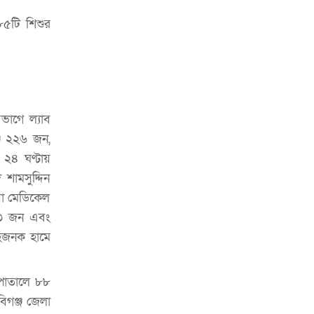
চাকরিজীবীদের
৮৫টি শিশুর
‘ভালো লেখক হতে হলে আগে ভালো পাঠক
হতে হবে’: কুলাউড়ায় মোস্তফা মামুন
উত্তেজনার মধ্যে সিলেটে ৫ প্লাটুন বিজিবি
মোতায়েন
িভাগে ল্যাব
সিলেটে যুবককে ঘর থেকে ডেকে নিয়ে
জে ২২৬ জন,
খুন
 ২৪ ঘণ্টায়
সিলেটে বাসা থেকে অবসরপ্রাপ্ত পুলিশ
শামসুদ্দিন
কর্মকর্তার মরদেহ উদ্ধার
া মেডিকেল
দক্ষিণ সুরমায় গ্যাস সিলিন্ডার গোডাউনে
 ৩ জন এবং
ভয়াবহ বিস্ফোরণ
েহজনক হামে
ইউপি সদস্যের বিরুদ্ধে ‘মিথ্যা ও
ষড়যন্ত্রমূলক’ মামলার প্রতিবাদে মানববন্ধন
পাতালে ৮৮
িগঞ্জ জেলা
রপ্তানি বৃদ্ধিতে ক্ষুদ্র উদ্যোক্তাদের মেলা বুথ