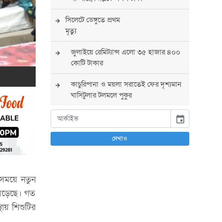
সিলেটে ডেঙ্গুতে প্রথম
মৃত্যু
জুলাইয়ে রেমিট্যান্স এলো ৩৫ হাজার ৪০০
কোটি টাকার
কাচুরিপানা ও ময়লা সরাতেই ফের দৃশ্যমান
ঘাসিটুলার টলমলে পুকুর
সারা দেশে সর্বোচ্চ সতর্কতা জারি
event
পুলিশের
দেখাও
বিএনপির রাষ্ট্রপতি প্রার্থী চূড়ান্ত করবেন
তারেক রহমান
 সময়ে নতুন
তারেক রহমানের নেতৃত্বে পূর্ণ আস্থা
যুক্তরাষ্ট্রের : সার্জিও গর
বেড়েছে। গত
ায় শিশুটির
আগস্টে দুই দফায় ৮ দিনের ছুটির সুযোগ