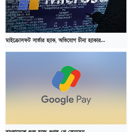
মাইক্রোসফট সার্ভার হ্যাক, অভিযোগ চীনা হ্যাকার...