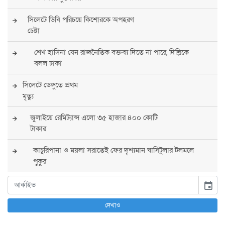
সিলেটে ডিবি পরিচয়ে কিশোরকে অপহরণ
চেষ্টা
শেখ হাসিনা যেন রাজনৈতিক বক্তব্য দিতে না পারে, দিল্লিকে
বলল ঢাকা
সিলেটে ডেঙ্গুতে প্রথম
মৃত্যু
জুলাইয়ে রেমিট্যান্স এলো ৩৫ হাজার ৪০০ কোটি
টাকার
কাচুরিপানা ও ময়লা সরাতেই ফের দৃশ্যমান ঘাসিটুলার টলমলে
পুকুর
সারা দেশে সর্বোচ্চ সতর্কতা জারি
event
পুলিশের
দেখাও
বিএনপির রাষ্ট্রপতি প্রার্থী চূড়ান্ত করবেন তারেক