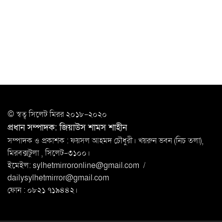
সিলেটে যুবককে ঘর থেকে ডেকে নিয়ে
খুন
সিলেটে বাসা থেকে অবসরপ্রাপ্ত পুলিশ কর্মকর্তার মরদেহ
উদ্ধার
দক্ষিণ সুরমায় গ্যাস সিলিন্ডার গোডাউনে ভয়াবহ
বিস্ফোরণ
ইউপি সদস্যের বিরুদ্ধে ‘মিথ্যা ও ষড়যন্ত্রমূলক’ মামলার প্রতিবাদে
© স্বত্ব সি‌লেট মিরর ২০১৮-২০২০
মানববন্ধন
প্রধান সম্পাদক: জিয়াউস শামস শাহীন
রপ্তানি বৃদ্ধিতে ক্ষুদ্র উদ্যোক্তাদের মেলা বুথ ভাড়া মওকুফ :
সম্পাদক ও প্রকাশক : ফয়সল আহমদ চৌধুরী। খয়রুন ভবন (নিচ তলা),
বাণিজ্যমন্ত্রী
মিরবক্সটুলা ,
সি‌লেট-৩১০০।
ইমেইল:
sylhetmirroronline@gmail.com
/
মুক্তাদির-আরিফসহ ১৮ মন্ত্রীর পুলিশ এসকর্ট
dailysylhetmirror@gmail.com
প্রত্যাহার
ফোন : ০৮২১ ৭১৯৪৪২।