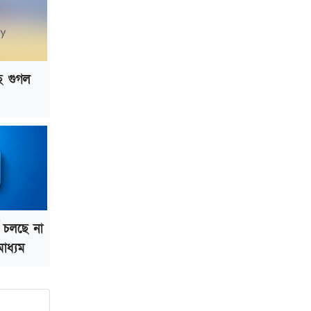
ভাড়া মওকুফ : বাণিজ্যমন্ত্রী
মুক্তাদির-আরিফসহ ১৮ মন্ত্রীর পুলিশ এসকর্ট
প্রত্যাহার
ছে গুগল
 চলছে না
াধ্যম