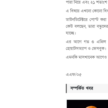
পারা নিয়ে এবং ২১ শতাংশ 
এ বিষয়ে এখনো কোনো বিবৃত
ডাউনডিটেক্টরে পোস্ট কর
কেউ বলছেন, তারা বন্ধুদে
যাচ্ছে।
এর আগে গত ৩ এপ্রিল কি
হোয়াটসঅ্যাপ ও ফেসবুক।
এমনকি মাসখানেক আগেও কার
এএফ/০৫
সম্পর্কিত খবর