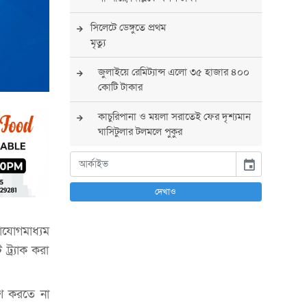
সিলেটে ডেঙ্গুতে প্রথম
মৃত্যু
জুলাইয়ে রেমিট্যান্স এলো ৩৫ হাজার ৪০০
কোটি টাকার
কাচুরিপানা ও ময়লা সরাতেই ফের দৃশ্যমান
ঘাসিটুলার টলমলে পুকুর
সারা দেশে সর্বোচ্চ সতর্কতা জারি
event
পুলিশের
দেখাও
বিএনপির রাষ্ট্রপতি প্রার্থী চূড়ান্ত করবেন
তারেক রহমান
াযোগমাধ্যম
্র্যাক করা
তারেক রহমানের নেতৃত্বে পূর্ণ আস্থা
যুক্তরাষ্ট্রের : সার্জিও গর
েশ করতে না
আগস্টে দুই দফায় ৮ দিনের ছুটির সুযোগ