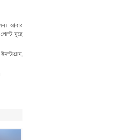
চাকরিজীবীদের
‘ভালো লেখক হতে হলে আগে ভালো পাঠক
হতে হবে’: কুলাউড়ায় মোস্তফা মামুন
িলেন। আবার
পোস্ট মুছে
উত্তেজনার মধ্যে সিলেটে ৫ প্লাটুন বিজিবি
মোতায়েন
্টাগ্রাম,
সিলেটে যুবককে ঘর থেকে ডেকে নিয়ে
খুন
ক।
সিলেটে বাসা থেকে অবসরপ্রাপ্ত পুলিশ
কর্মকর্তার মরদেহ উদ্ধার
দক্ষিণ সুরমায় গ্যাস সিলিন্ডার গোডাউনে
ভয়াবহ বিস্ফোরণ
ইউপি সদস্যের বিরুদ্ধে ‘মিথ্যা ও
ষড়যন্ত্রমূলক’ মামলার প্রতিবাদে মানববন্ধন
রপ্তানি বৃদ্ধিতে ক্ষুদ্র উদ্যোক্তাদের মেলা বুথ