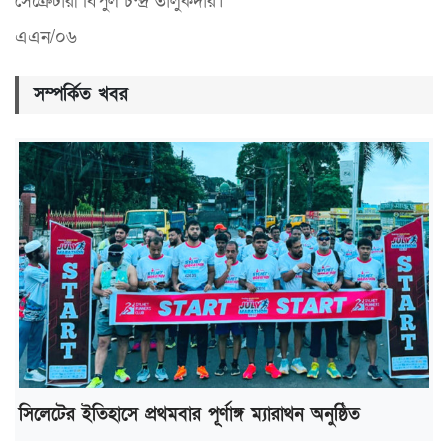
সেক্রেটারী বিপুল চন্দ্র তালুকদার।
এএন/০৬
সম্পর্কিত খবর
সিলেটের ইতিহাসে প্রথমবার পূর্ণাঙ্গ ম্যারাথন অনুষ্ঠিত