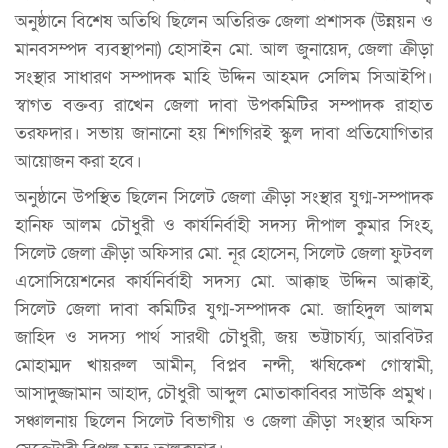
অনুষ্ঠানে বিশেষ অতিথি ছিলেন অতিরিক্ত জেলা প্রশাসক (উন্নয়ন ও
মানবসম্পদ ব্যবস্থাপনা) হোসাইন মো. আল জুনায়েদ, জেলা ক্রীড়া
সংস্থার সাধারণ সম্পাদক মাহি উদ্দিন আহমদ সেলিম সিআইপি।
স্বাগত বক্তব্য রাখেন জেলা দাবা উপকমিটির সম্পাদক রাহাত
তরফদার। সভায় জানানো হয় শিগগিরই স্কুল দাবা প্রতিযোগিতার
আয়োজন করা হবে।
অনুষ্ঠানে উপস্থিত ছিলেন সিলেট জেলা ক্রীড়া সংস্থার যুগ্ম-সম্পাদক
হানিফ আলম চৌধুরী ও কার্যনির্বাহী সদস্য দীপাল কুমার সিংহ,
সিলেট জেলা ক্রীড়া অফিসার মো. নূর হোসেন, সিলেট জেলা ফুটবল
এসোসিয়েশনের কার্যনির্বাহী সদস্য মো. আক্কাছ উদ্দিন আক্কাই,
সিলেট জেলা দাবা কমিটির যুগ্ম-সম্পাদক মো. জাহিদুল আলম
জাহিদ ও সদস্য পার্থ সারথী চৌধুরী, জয় ভট্টাচার্য্য, আরবিটর
মোহাম্মদ খায়রুল আমীন, বিপ্লব নন্দী, ঋষিকেশ গোস্বামী,
আসাদুজ্জামান আহাদ, চৌধুরী আব্দুল মোতাকাব্বির সাউকি প্রমুখ।
সঞ্চালনায় ছিলেন সিলেট বিভাগীয় ও জেলা ক্রীড়া সংস্থার অফিস