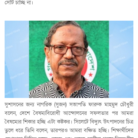
সেটি চাচ্ছি না।
সুশাসনের জন্য নাগরিক (সুজন) সভাপতি ফারুক মাহমুদ চৌধুরী
বলেন, দেশে বৈষম্যবিরোধী আন্দোলনের সফলতার পর আমরা
বৈষম্যের শিকার হচ্ছি এটা কষ্টকর। সিলেটে বিদ্যুৎ উৎপাদনের চিত্র
তুলে ধরে তিনি বলেন, তারপরও আমরা বঞ্চিত হচ্ছি। শিক্ষার্থীদের