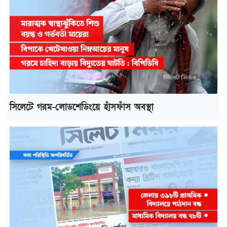
সিলেটে গরম-লোডশেডিংয়ে হাঁসফাঁস অবস্থা