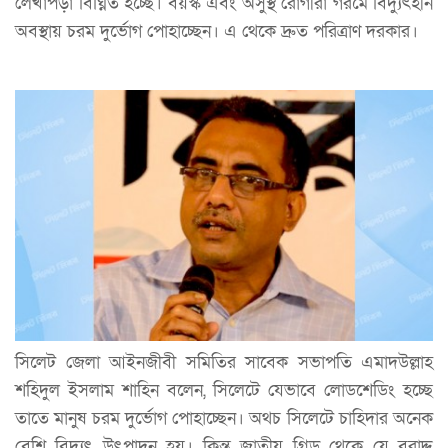
লেখাপড়া বিঘ্নিত হচ্ছে। বয়স্ক এবং অসুস্থ রোগীরা গরমে বিদ্যুৎহীন
অবস্থায় চরম দুর্ভোগ পোহাচ্ছেন। এ থেকে দ্রুত পরিত্রাণ দরকার।
সিলেট জেলা আইনজীবী সমিতির সাবেক সভাপতি এমাদউল্লাহ
শহিদুল ইসলাম শাহিন বলেন, সিলেটে যেভাবে লোডশেডিং হচ্ছে
তাতে মানুষ চরম দুর্ভোগ পোহাচ্ছেন। অথচ সিলেটে চাহিদার অনেক
বেশি বিদ্যুৎ উৎপাদন হয়। কিন্তু জাতীয় গ্রিড থেকে যে বরাদ্দ