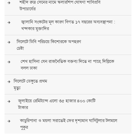
শহীদ রুদ্র সেনের নামে স্কলারশিপ ঘোষণা শাবিপ্রবি
উপাচার্যের
জ্বালানি সংকটের মূল কারণ বিগত ১৭ বছরের অব্যবস্থাপনা :
খন্দকার মুক্তাদির
সিলেটে ডিবি পরিচয়ে কিশোরকে অপহরণ
চেষ্টা
শেখ হাসিনা যেন রাজনৈতিক বক্তব্য দিতে না পারে, দিল্লিকে
বলল ঢাকা
সিলেটে ডেঙ্গুতে প্রথম
মৃত্যু
জুলাইয়ে রেমিট্যান্স এলো ৩৫ হাজার ৪০০ কোটি
টাকার
কাচুরিপানা ও ময়লা সরাতেই ফের দৃশ্যমান ঘাসিটুলার টলমলে
পুকুর