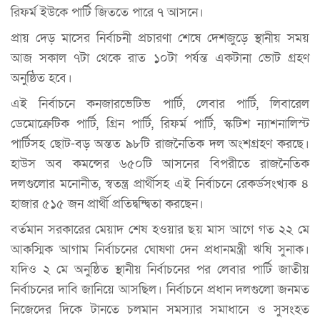
রিফর্ম ইউকে পার্টি জিততে পারে ৭ আসনে।
প্রায় দেড় মাসের নির্বাচনী প্রচারণা শেষে দেশজুড়ে স্থানীয় সময়
আজ সকাল ৭টা থেকে রাত ১০টা পর্যন্ত একটানা ভোট গ্রহণ
অনুষ্ঠিত হবে।
এই নির্বাচনে কনজারভেটিভ পার্টি, লেবার পার্টি, লিবারেল
ডেমোক্রেটিক পার্টি, গ্রিন পার্টি, রিফর্ম পার্টি, স্কটিশ ন্যাশনালিস্ট
পার্টিসহ ছোট-বড় অন্তত ৯৮টি রাজনৈতিক দল অংশগ্রহণ করছে।
হাউস অব কমন্সের ৬৫০টি আসনের বিপরীতে রাজনৈতিক
দলগুলোর মনোনীত, স্বতন্ত্র প্রার্থীসহ এই নির্বাচনে রেকর্ডসংখ্যক ৪
হাজার ৫১৫ জন প্রার্থী প্রতিদ্বন্দ্বিতা করছেন।
বর্তমান সরকারের মেয়াদ শেষ হওয়ার ছয় মাস আগে গত ২২ মে
আকস্মিক আগাম নির্বাচনের ঘোষণা দেন প্রধানমন্ত্রী ঋষি সুনাক।
যদিও ২ মে অনুষ্ঠিত স্থানীয় নির্বাচনের পর লেবার পার্টি জাতীয়
নির্বাচনের দাবি জানিয়ে আসছিল। নির্বাচনে প্রধান দলগুলো জনমত
নিজেদের দিকে টানতে চলমান সমস্যার সমাধানে ও সুসংহত