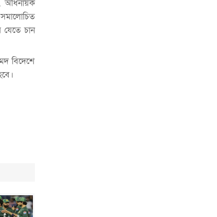
চাকরিজীবীদের
রণ, অধিনায়ক
ব। সমালোচিত
‘ভালো লেখক হতে হলে আগে ভালো পাঠক
ে যেতে চান
হতে হবে’: কুলাউড়ায় মোস্তফা মামুন
উত্তেজনার মধ্যে সিলেটে ৫ প্লাটুন বিজিবি
মেদ বিদেশে
মোতায়েন
হবে।
সিলেটে যুবককে ঘর থেকে ডেকে নিয়ে
খুন
সিলেটে বাসা থেকে অবসরপ্রাপ্ত পুলিশ
কর্মকর্তার মরদেহ উদ্ধার
দক্ষিণ সুরমায় গ্যাস সিলিন্ডার গোডাউনে
ভয়াবহ বিস্ফোরণ
ইউপি সদস্যের বিরুদ্ধে ‘মিথ্যা ও
ষড়যন্ত্রমূলক’ মামলার প্রতিবাদে মানববন্ধন
রপ্তানি বৃদ্ধিতে ক্ষুদ্র উদ্যোক্তাদের মেলা বুথ