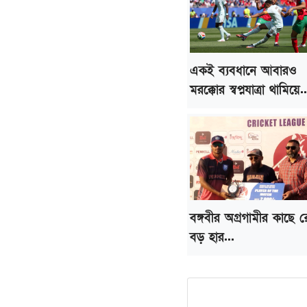
একই ব্যবধানে আবারও
মরক্কোর স্বপ্নযাত্রা থামিয়ে..
বঙ্গবীর অগ্রগামীর কাছে র
বড় হার...