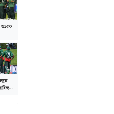
ভাড়া মওকুফ : বাণিজ্যমন্ত্রী
মুক্তাদির-আরিফসহ ১৮ মন্ত্রীর পুলিশ এসকর্ট
প্রত্যাহার
, ৬১৫০
দলকে
ারিজ...