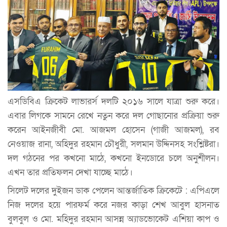
এসডিবিএ ক্রিকেট লাভারর্স দলটি ২০১৬ সালে যাত্রা শুরু করে।
এবার লিগকে সামনে রেখে নতুন করে দল গোছানোর প্রক্রিয়া শুরু
করেন আইনজীবী মো. আজমল হোসেন (গাজী আজমল), রব
নেওয়াজ রানা, অহিদুর রহমান চৌধুরী, সলমান উদ্দিনসহ সংশ্লিষ্টরা।
দল গঠনের পর কখনো মাঠে, কখনো ইনডোরে চলে অনুশীলন।
এখন তার প্রতিফলন দেখা যাচ্ছে মাঠে।
সিলেট দলের দুইজন ডাক পেলেন আন্তর্জাতিক ক্রিকেটে : এপিএলে
নিজ দলের হয়ে পারফর্ম করে নজর কাড়া শেখ আবুল হাসনাত
বুলবুল ও মো. মহিদুর রহমান আসন্ন অ্যাডভোকেট এশিয়া কাপ ও