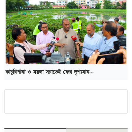
কাচুরিপানা ও ময়লা সরাতেই ফের দৃশ্যমান...