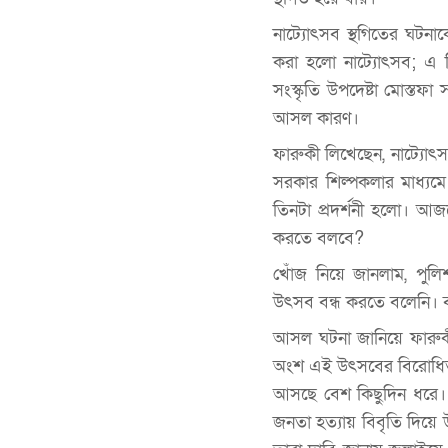
নাট্যোৎসব স্থগিতের ঘটনা
করা হলো নাট্যোৎসব; এ ন
সংস্কৃতি উপদেষ্টা মোস্ত
আসল কারণ।
ফারুকী লিখেছেন, নাট্যোৎ
সরকার শিল্পকলার মাধ্যমে 
তিনটা প্রদর্শনী হলো। আ
করতে বলবে?
খোঁজ নিয়ে জানলাম, পুল
উৎসব বন্ধ করতে বলেনি। বরং
আসল ঘটনা জানিয়ে ফারুকী 
অংশ এই উৎসবের বিরোধিতা 
আসছে বেশ কিছুদিন ধরে। ব
জনতা হত্যায় বিবৃতি দিয়ে উ