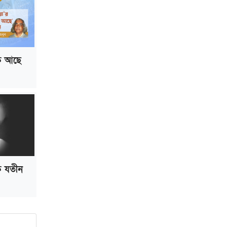
িক আছে
িক যতীন