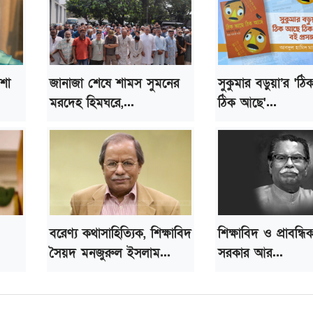
আশা
জানাজা শেষে শামস সুমনের
সুকুমার বড়ুয়া’র 'ঠ
মরদেহ হিমঘরে,...
ঠিক আছে'...
বরেণ্য কথাসাহিত্যিক, শিক্ষাবিদ
শিক্ষাবিদ ও প্রাবন্ধ
সৈয়দ মনজুরুল ইসলাম...
সরকার আর...