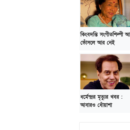
কিংবদন্তি সংগীতশিল্পী 
ভোঁসলে আর নেই
ধর্মেন্দ্রর মৃত্যুর খবর :
আবারও ধোঁয়াশা