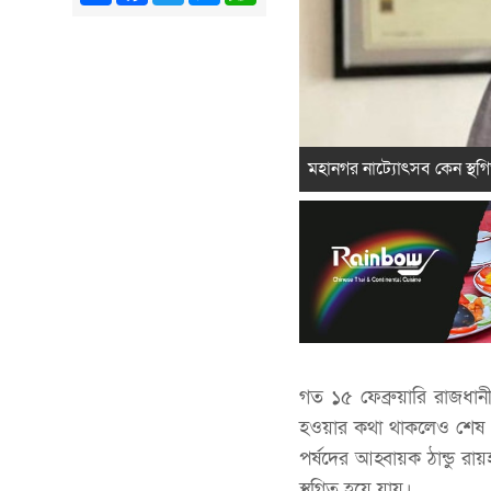
মহানগর নাট্যোৎসব কেন স্থগ
গত ১৫ ফেব্রুয়ারি রাজধান
হওয়ার কথা থাকলেও শেষ পর
পর্ষদের আহ্বায়ক ঠান্ডু র
স্থগিত হয়ে যায়।