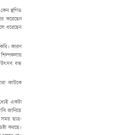
হতে হবে’: কুলাউড়ায় মোস্তফা মামুন
কেন স্থগিত
উত্তেজনার মধ্যে সিলেটে ৫ প্লাটুন বিজিবি
কার করেছেন
মোতায়েন
ুলে ধরেছেন
সিলেটে যুবককে ঘর থেকে ডেকে নিয়ে
খুন
 করি। কারণ
সিলেটে বাসা থেকে অবসরপ্রাপ্ত পুলিশ
শিল্পকলায়
কর্মকর্তার মরদেহ উদ্ধার
 উৎসব বন্ধ
দক্ষিণ সুরমায় গ্যাস সিলিন্ডার গোডাউনে
ভয়াবহ বিস্ফোরণ
ারা কাউকে
ইউপি সদস্যের বিরুদ্ধে ‘মিথ্যা ও
ষড়যন্ত্রমূলক’ মামলার প্রতিবাদে মানববন্ধন
ধ্যেই একটা
াবি জানিয়ে
রপ্তানি বৃদ্ধিতে ক্ষুদ্র উদ্যোক্তাদের মেলা বুথ
সময় ছাত্র-
ভাড়া মওকুফ : বাণিজ্যমন্ত্রী
েষ্টা করছে।
মুক্তাদির-আরিফসহ ১৮ মন্ত্রীর পুলিশ এসকর্ট