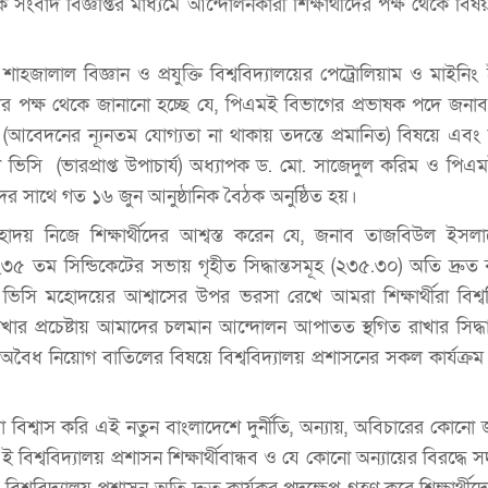
সংবাদ বিজ্ঞপ্তির মাধ্যমে আন্দোলনকারী শিক্ষার্থীদের পক্ষ থেকে বি
শাহজালাল বিজ্ঞান ও প্রযুক্তি বিশ্ববিদ্যালয়ের পেট্রোলিয়াম ও মাইনিং ই
্থীদের পক্ষ থেকে জানানো হচ্ছে যে, পিএমই বিভাগের প্রভাষক পদে জন
বেদনের ন্যূনতম যোগ্যতা না থাকায় তদন্তে প্রমানিত) বিষয়ে এবং শিক
 ভিসি (ভারপ্রাপ্ত উপাচার্য) অধ্যাপক ড. মো. সাজেদুল করিম ও পিএ
থীদের সাথে গত ১৬ জুন আনুষ্ঠানিক বৈঠক অনুষ্ঠিত হয়।
হোদয় নিজে শিক্ষার্থীদের আশ্বস্ত করেন যে, জনাব তাজবিউল ইস
৫ তম সিন্ডিকেটের সভায় গৃহীত সিদ্ধান্তসমূহ (২৩৫.৩০) অতি দ্রুত ব
রো ভিসি মহোদয়ের আশ্বাসের উপর ভরসা রেখে আমরা শিক্ষার্থীরা বিশ্ব
 রাখার প্রচেষ্টায় আমাদের চলমান আন্দোলন আপাতত স্থগিত রাখার সিদ্ধা
এই অবৈধ নিয়োগ বাতিলের বিষয়ে বিশ্ববিদ্যালয় প্রশাসনের সকল কার্যক্র
শ্বাস করি এই নতুন বাংলাদেশে দুর্নীতি, অন্যায়, অবিচারের কোনো 
িশ্ববিদ্যালয় প্রশাসন শিক্ষার্থীবান্ধব ও যে কোনো অন্যায়ের বিরদ্ধে স