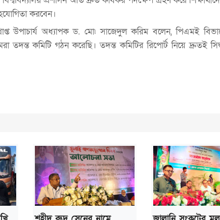
শ্ববিদ্যালয় প্রশাসন অতি দ্রুত কার্যকর পদক্ষেপ গ্রহণ করে শিক্ষার্থীদে
 সহযোগিতা করবেন।
্রাপ্ত উপাচার্য অধ্যাপক ড. মো৷ সাজেদুল করিম বলেন, পিএমই বিভা
 তদন্ত কমিটি গঠন করেছি। তদন্ত কমিটির রিপোর্ট নিয়ে দ্রুতই সিদ্ধ
ুখি
শহীদ রুদ্র সেনের নামে
জ্বালানি সংকটের মূ