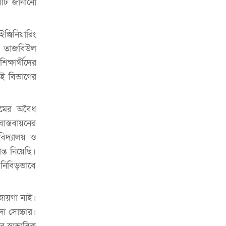
ষয়টি জানানো
চাকরিজীবীদের
‘ভালো লেখক হতে হলে আগে ভালো পাঠক
ঞ্জিনিয়ারিং
হতে হবে’: কুলাউড়ায় মোস্তফা মামুন
াব তাজবিউল
উত্তেজনার মধ্যে সিলেটে ৫ প্লাটুন বিজিবি
্ষার্থীদের
মোতায়েন
মই বিভাগের
সিলেটে যুবককে ঘর থেকে ডেকে নিয়ে
খুন
লামের অবৈধ
সিলেটে বাসা থেকে অবসরপ্রাপ্ত পুলিশ
াস্তবায়নের
কর্মকর্তার মরদেহ উদ্ধার
বিদ্যালয় ও
ন্ত নিয়েছি।
দক্ষিণ সুরমায় গ্যাস সিলিন্ডার গোডাউনে
ম নিবিড়ভাবে
ভয়াবহ বিস্ফোরণ
ইউপি সদস্যের বিরুদ্ধে ‘মিথ্যা ও
জায়গা নাই।
ষড়যন্ত্রমূলক’ মামলার প্রতিবাদে মানববন্ধন
দা সোচ্চার।
রপ্তানি বৃদ্ধিতে ক্ষুদ্র উদ্যোক্তাদের মেলা বুথ