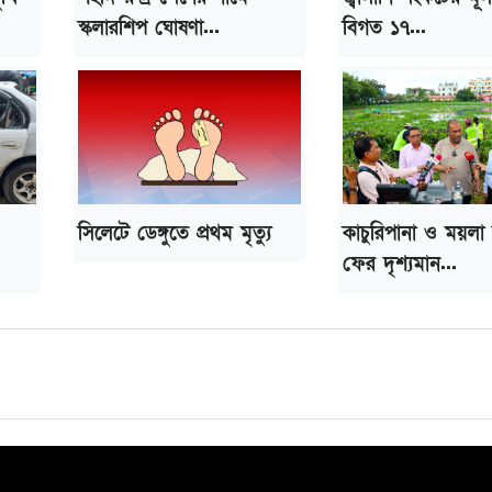
স্কলারশিপ ঘোষণা...
বিগত ১৭...
সিলেটে ডেঙ্গুতে প্রথম মৃত্যু
কাচুরিপানা ও ময়লা
ফের দৃশ্যমান...