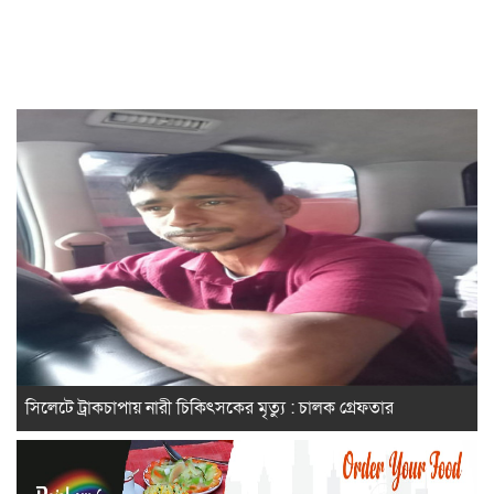
সিলেটে ট্রাকচাপায় নারী চিকিৎসকের মৃত্যু : চালক গ্রেফতার