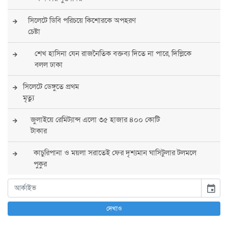
সিলেটে ডিবি পরিচয়ে কিশোরকে অপহরণ
চেষ্টা
শেখ হাসিনা যেন রাজনৈতিক বক্তব্য দিতে না পারে, দিল্লিকে
বলল ঢাকা
সিলেটে ডেঙ্গুতে প্রথম
মৃত্যু
জুলাইয়ে রেমিট্যান্স এলো ৩৫ হাজার ৪০০ কোটি
টাকার
কাচুরিপানা ও ময়লা সরাতেই ফের দৃশ্যমান ঘাসিটুলার টলমলে
পুকুর
সারা দেশে সর্বোচ্চ সতর্কতা জারি
event
পুলিশের
দেখাও
বিএনপির রাষ্ট্রপতি প্রার্থী চূড়ান্ত করবেন তারেক