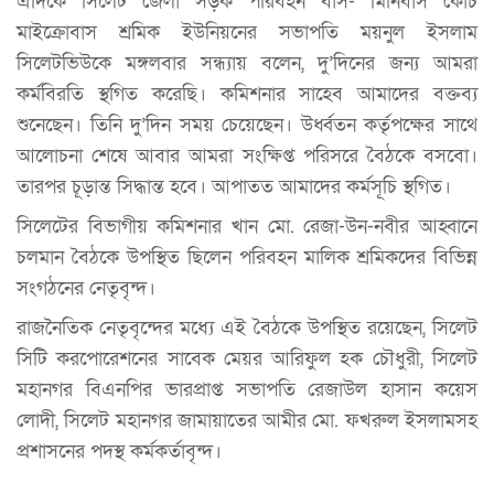
এদিকে সিলেট জেলা সড়ক পরিবহন বাস- মিনিবাস কোচ
মাইক্রোবাস শ্রমিক ইউনিয়নের সভাপতি ময়নুল ইসলাম
সিলেটভিউকে মঙ্গলবার সন্ধ্যায় বলেন, দু’দিনের জন্য আমরা
কর্মবিরতি স্থগিত করেছি। কমিশনার সাহেব আমাদের বক্তব্য
শুনেছেন। তিনি দু’দিন সময় চেয়েছেন। উর্ধ্বতন কর্তৃপক্ষের সাথে
আলোচনা শেষে আবার আমরা সংক্ষিপ্ত পরিসরে বৈঠকে বসবো।
তারপর চূড়ান্ত সিদ্ধান্ত হবে। আপাতত আমাদের কর্মসূচি স্থগিত।
সিলেটের বিভাগীয় কমিশনার খান মো. রেজা-উন-নবীর আহ্বানে
চলমান বৈঠকে উপস্থিত ছিলেন পরিবহন মালিক শ্রমিকদের বিভিন্ন
সংগঠনের নেতৃবৃন্দ।
রাজনৈতিক নেতৃবৃন্দের মধ্যে এই বৈঠকে উপস্থিত রয়েছেন, সিলেট
সিটি করপোরেশনের সাবেক মেয়র আরিফুল হক চৌধুরী, সিলেট
মহানগর বিএনপির ভারপ্রাপ্ত সভাপতি রেজাউল হাসান কয়েস
লোদী, সিলেট মহানগর জামায়াতের আমীর মো. ফখরুল ইসলামসহ
প্রশাসনের পদস্থ কর্মকর্তাবৃন্দ।