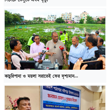
কাচুরিপানা ও ময়লা সরাতেই ফের দৃশ্যমান...