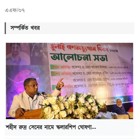
এএফ/০৭
সম্পর্কিত খবর
শহীদ রুদ্র সেনের নামে স্কলারশিপ ঘোষণা...