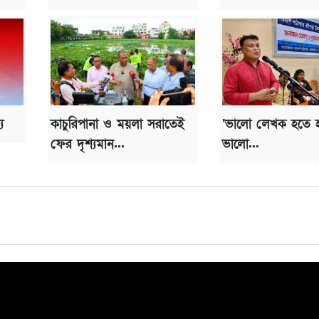
ু
কাচুরিপানা ও ময়লা সরাতেই
‘ভালো লেখক হতে 
ফের দৃশ্যমান...
ভালো...