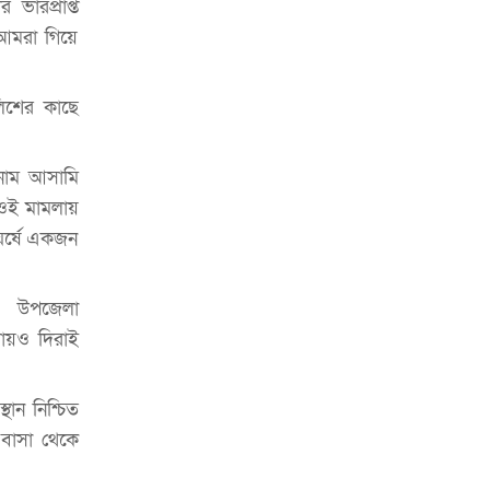
হতে হবে’: কুলাউড়ায় মোস্তফা মামুন
ভারপ্রাপ্ত
 আমরা গিয়ে
উত্তেজনার মধ্যে সিলেটে ৫ প্লাটুন বিজিবি
মোতায়েন
লিশের কাছে
সিলেটে যুবককে ঘর থেকে ডেকে নিয়ে
খুন
 নাম আসামি
সিলেটে বাসা থেকে অবসরপ্রাপ্ত পুলিশ
 ওই মামলায়
কর্মকর্তার মরদেহ উদ্ধার
ঘর্ষে একজন
দক্ষিণ সুরমায় গ্যাস সিলিন্ডার গোডাউনে
ভয়াবহ বিস্ফোরণ
িত। উপজেলা
ইউপি সদস্যের বিরুদ্ধে ‘মিথ্যা ও
রায়ও দিরাই
ষড়যন্ত্রমূলক’ মামলার প্রতিবাদে মানববন্ধন
রপ্তানি বৃদ্ধিতে ক্ষুদ্র উদ্যোক্তাদের মেলা বুথ
ান নিশ্চিত
ভাড়া মওকুফ : বাণিজ্যমন্ত্রী
 বাসা থেকে
মুক্তাদির-আরিফসহ ১৮ মন্ত্রীর পুলিশ এসকর্ট