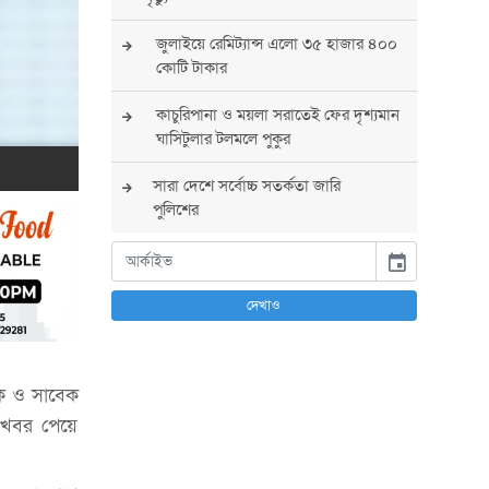
জুলাইয়ে রেমিট্যান্স এলো ৩৫ হাজার ৪০০
কোটি টাকার
কাচুরিপানা ও ময়লা সরাতেই ফের দৃশ্যমান
ঘাসিটুলার টলমলে পুকুর
সারা দেশে সর্বোচ্চ সতর্কতা জারি
পুলিশের
বিএনপির রাষ্ট্রপতি প্রার্থী চূড়ান্ত করবেন
event
তারেক রহমান
দেখাও
তারেক রহমানের নেতৃত্বে পূর্ণ আস্থা
যুক্তরাষ্ট্রের : সার্জিও গর
দক ও সাবেক
আগস্টে দুই দফায় ৮ দিনের ছুটির সুযোগ
চাকরিজীবীদের
ে খবর পেয়ে
‘ভালো লেখক হতে হলে আগে ভালো পাঠক