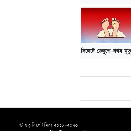
সিলেটে ডেঙ্গুতে প্রথম মৃত্য
© স্বত্ব সি‌লেট মিরর ২০১৮-২০২০