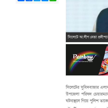
সিলেটে আ.লীগ নেতা প্রদীপকে
সিলেটের সুবিদবাজার এলা
উপজেলা পরিষদ চেয়ারম্যা
ঘটনাস্থলে গিয়ে পুলিশ তা