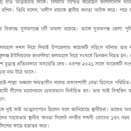
ই) রাত আড়াইটার দিকে। বিষয়টি নিশ্চিত করেছেন জালালাবাদ থানার 
ুনুর রশিদ। তিনি বলেন, 'প্রদীপ রায়কে স্থানীয় জনতা আটক করে। পরে
ের বিরুদ্ধে সুনামগঞ্জে ৭টি মামলা রয়েছে। তাকে সুনামগঞ্জ জেলা পু
ছে, জলমহাল দখল নিয়ে দিরাই উপজেলায় কয়েকটি সহিংস ঘটনায় তার
কুলঞ্জ ইউনিয়নের জারুলিয়া জলমহাল নিয়ে সংঘর্ষে তিনজন নিহত হন।
শ চূড়ান্ত প্রতিবেদনে অব্যাহতি দেয়। এরপর ২০২১ সালে আরেকটি সং
তার নাম উঠে আসে।
দিরাই-শাল্লা অঞ্চলে ক্ষমতাসীন দলের প্রভাবশালী নেতা হিসেবে পরিচ
য়ামী লীগের মনোনয়নে চেয়ারম্যান নির্বাচিত হন। তার ভাই বিশ্বজিৎ 
হন।
ে দুই ভাই আত্মগোপনে ছিলেন বলে জানিয়েছে স্থানীয়রা। তাদের অবস্থ
দের সহায়তায় স্থানীয় জনতা সিলেট নগরীর লন্ডনী রোডের ১৩৭ নম্বর
িশের কাছে হস্তান্তর করে।