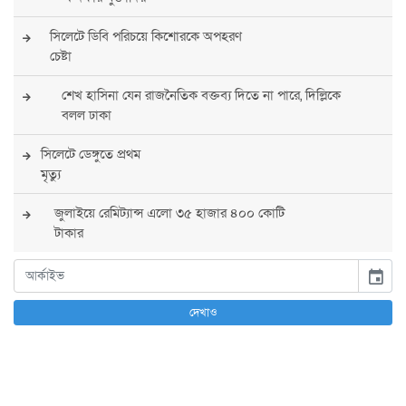
সিলেটে ডিবি পরিচয়ে কিশোরকে অপহরণ
চেষ্টা
শেখ হাসিনা যেন রাজনৈতিক বক্তব্য দিতে না পারে, দিল্লিকে
বলল ঢাকা
সিলেটে ডেঙ্গুতে প্রথম
মৃত্যু
জুলাইয়ে রেমিট্যান্স এলো ৩৫ হাজার ৪০০ কোটি
টাকার
কাচুরিপানা ও ময়লা সরাতেই ফের দৃশ্যমান ঘাসিটুলার টলমলে
event
পুকুর
দেখাও
সারা দেশে সর্বোচ্চ সতর্কতা জারি
পুলিশের
বিএনপির রাষ্ট্রপতি প্রার্থী চূড়ান্ত করবেন তারেক