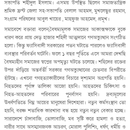
সভাপতি শহীদুল ইসলাম। এসময় উপস্থিত ছিলেন সমাজতান্ত্রিক
শ্রমিক ফ্রন্ট জেলা সহ-সভাপতি বেলাল আহমদ, মুখলেছুর রহমান,
সংগ্রাম পরিষদের আবুল খায়ের , মাহফুজ আহমেদ, প্রমূখ।
সমাবেশে বক্তারা বলেন,বৈষম্যমূলক সমাজের আকাক্সক্ষাকে বুকে
ধারণ করে প্রায় দেড় হাজার শহিদী আত্মদানে গণঅভ্যুত্থান সংগঠিত
হলো। কিন্তু ফ্যাসিবাদী সরকারের পতন ঘটাতে পারলেও ফ্যাসিবাদী
ব্যবস্থার পরিবর্তন ঘটেনি। ফলে ১ বছর পূর্তিতে এসে আমরা দেখছি
বৈষম্যহীন সমাজের স্বপ্নের অপমৃত্যু ঘটতে চলেছে। শহিদের রক্তের
উপর দাঁড়িয়ে অন্তর্বর্তী সরকার গণঅভ্যুত্থানের চেতনার বিপরীতে
হাঁটছে। এখনো গণহত্যাকারীদের বিচারে দৃশ্যমান অগ্রগতি হয়নি।
নিহতদের পূর্ণাঙ্গ তালিকা আজো হয়নি। আহতদের চিকিৎসা ও
নিহত-আহতদের পরিবারের পুনর্বাসন হয়নি। দ্রব্যমূল্যের
ঊর্ধ্বগতিতে নিম্ন আয়ের মানুষেরা দিশেহারা। নতুন কর্মসংস্থান তো
হয়নি, বরঞ্চ শতাধিক কারখানা বন্ধ হয়ে নতুন নতুন বেকার হচ্ছে।
সারাদেশে চাঁদাবাজি, তোলাবাজি, মব সৃষ্টি করে হামলা ও হত্যা,
নারীর সাথে অসম্মানজনক আচরণ, মোরাল পুলিশিং, ধর্ষণ, ধর্মীয় ও