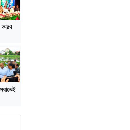
ভাড়া মওকুফ : বাণিজ্যমন্ত্রী
মুক্তাদির-আরিফসহ ১৮ মন্ত্রীর পুলিশ এসকর্ট
প্রত্যাহার
ল কারণ
 সরাতেই