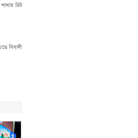
চাকরিজীবীদের
ট শাখায় রিট
‘ভালো লেখক হতে হলে আগে ভালো পাঠক
হতে হবে’: কুলাউড়ায় মোস্তফা মামুন
উত্তেজনার মধ্যে সিলেটে ৫ প্লাটুন বিজিবি
মোতায়েন
এতে বিবাদী
সিলেটে যুবককে ঘর থেকে ডেকে নিয়ে
খুন
সিলেটে বাসা থেকে অবসরপ্রাপ্ত পুলিশ
কর্মকর্তার মরদেহ উদ্ধার
দক্ষিণ সুরমায় গ্যাস সিলিন্ডার গোডাউনে
ভয়াবহ বিস্ফোরণ
ইউপি সদস্যের বিরুদ্ধে ‘মিথ্যা ও
ষড়যন্ত্রমূলক’ মামলার প্রতিবাদে মানববন্ধন
রপ্তানি বৃদ্ধিতে ক্ষুদ্র উদ্যোক্তাদের মেলা বুথ