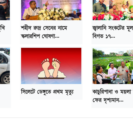
ুখি
শহীদ রুদ্র সেনের নামে
জ্বালানি সংকটের মূ
স্কলারশিপ ঘোষণা...
বিগত ১৭...
সিলেটে ডেঙ্গুতে প্রথম মৃত্যু
কাচুরিপানা ও ময়লা
ফের দৃশ্যমান...