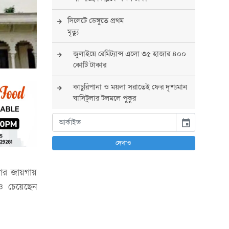
সিলেটে ডেঙ্গুতে প্রথম
মৃত্যু
জুলাইয়ে রেমিট্যান্স এলো ৩৫ হাজার ৪০০
কোটি টাকার
কাচুরিপানা ও ময়লা সরাতেই ফের দৃশ্যমান
ঘাসিটুলার টলমলে পুকুর
সারা দেশে সর্বোচ্চ সতর্কতা জারি
event
পুলিশের
দেখাও
বিএনপির রাষ্ট্রপতি প্রার্থী চূড়ান্ত করবেন
তারেক রহমান
র জায়গায়
াও চেয়েছেন
তারেক রহমানের নেতৃত্বে পূর্ণ আস্থা
যুক্তরাষ্ট্রের : সার্জিও গর
আগস্টে দুই দফায় ৮ দিনের ছুটির সুযোগ