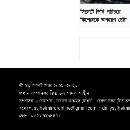
সিলেটে ডিবি পরিচয়ে
কিশোরকে অপহরণ চেষ্টা
© স্বত্ব সি‌লেট মিরর ২০১৮-২০২০
প্রধান সম্পাদক: জিয়াউস শামস শাহীন
সম্পাদক ও প্রকাশক : ফয়সল আহমদ চৌধুরী। খয়রুন ভবন (নিচ তলা)
ইমেইল:
sylhetmirroronline@gmail.com
/
dailysylhetm
ফোন : ০৮২১ ৭১৯৪৪২।