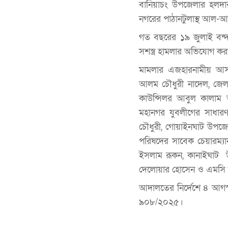
বানিয়াচং উপজেলার হলদা
নগরের পাঠানটুলাস্থ আল-আ
গত বছরের ১৯ জুলাই বন্
সশস্ত্র হামলার অভিযোগ কর
মামলার এজহারনামীয় আসা
আলম চৌধুরী নাদেল, জেলা 
কাউন্সিলর আবুল কালাম
মহানগর যুবলীগের সাধা
চৌধুরী, গোয়াইনঘাট উপজ
পরিষদের সাবেক চেয়ারম্য
ইসলাম রূকন, কানাইঘাট উপ
দেলোয়ার হোসেন ও এমসি ক
আদালতের নির্দেশে ৪ আগস
৯০৮/২০২৫।