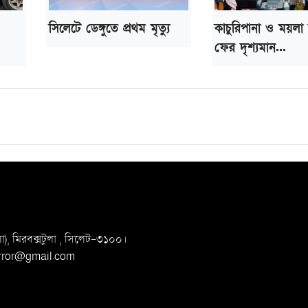
সিলেটে ডেঙ্গুতে প্রথম মৃত্যু
কাচুরিপানা ও ময়লা
ফের দৃশ্যমান...
, মিরবক্সটুলা ,
সি‌লেট-৩১০০।
irror@gmail.com