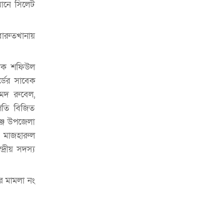
চাকরিজীবীদের
ানে সিলেট
‘ভালো লেখক হতে হলে আগে ভালো পাঠক
হতে হবে’: কুলাউড়ায় মোস্তফা মামুন
ারুতখানায়
উত্তেজনার মধ্যে সিলেটে ৫ প্লাটুন বিজিবি
মোতায়েন
াদক শফিউল
্ডের সাবেক
সিলেটে যুবককে ঘর থেকে ডেকে নিয়ে
মদ রুবেল,
খুন
পতি বিজিত
সিলেটে বাসা থেকে অবসরপ্রাপ্ত পুলিশ
্জ উপজেলা
কর্মকর্তার মরদেহ উদ্ধার
ক মাজহারুল
্রীয় সদস্য
দক্ষিণ সুরমায় গ্যাস সিলিন্ডার গোডাউনে
ভয়াবহ বিস্ফোরণ
র মামলা নং
ইউপি সদস্যের বিরুদ্ধে ‘মিথ্যা ও
ষড়যন্ত্রমূলক’ মামলার প্রতিবাদে মানববন্ধন
রপ্তানি বৃদ্ধিতে ক্ষুদ্র উদ্যোক্তাদের মেলা বুথ