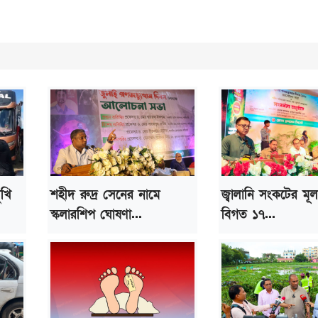
ুখি
শহীদ রুদ্র সেনের নামে
জ্বালানি সংকটের মূ
স্কলারশিপ ঘোষণা...
বিগত ১৭...