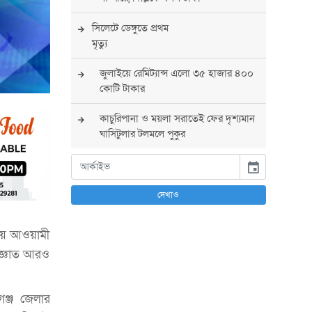
সিলেটে ডেঙ্গুতে প্রথম
মৃত্যু
জুলাইয়ে রেমিট্যান্স এলো ৩৫ হাজার ৪০০
কোটি টাকার
কাচুরিপানা ও ময়লা সরাতেই ফের দৃশ্যমান
ঘাসিটুলার টলমলে পুকুর
সারা দেশে সর্বোচ্চ সতর্কতা জারি
event
পুলিশের
দেখাও
বিএনপির রাষ্ট্রপতি প্রার্থী চূড়ান্ত করবেন
তারেক রহমান
লায় আওয়ামী
অজ্ঞাত আরও
তারেক রহমানের নেতৃত্বে পূর্ণ আস্থা
যুক্তরাষ্ট্রের : সার্জিও গর
গঞ্জ জেলার
আগস্টে দুই দফায় ৮ দিনের ছুটির সুযোগ