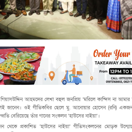
 গিয়াসউদ্দিন আহমদের লেখা বহুল জনপ্রিয় ‘মরিলে কান্দিস না আমার 
ঙালিই জানেন। ওই গীতিকবির ছেলে মু. আনোয়ার হোসেন (রনি) একজন
্প্রতি বেরিয়েছে তাঁর গানের সংকলন ‘হাউসের নাইয়া’।
া বুনন থেকে প্রকাশিত ‘হাউসের নাইয়া’ গীতিসংকলনের মোড়ক উন্ম