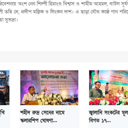
পরিবেশনায় অংশ নেন শিল্পী হিমাংশু বিশ্বাস ও শামীম আহমদ, বাউল সূর
ী তন্বি দে, প্রদীপ মল্লিক ও লিংকন দাশ। এ ছাড়া যৌথ কণ্ঠে গান পর
 সুভদ্রা।
ুখি
শহীদ রুদ্র সেনের নামে
জ্বালানি সংকটের মূ
স্কলারশিপ ঘোষণা...
বিগত ১৭...