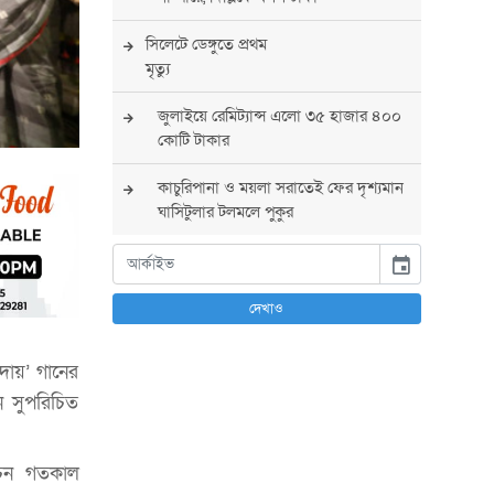
সিলেটে ডেঙ্গুতে প্রথম
মৃত্যু
জুলাইয়ে রেমিট্যান্স এলো ৩৫ হাজার ৪০০
কোটি টাকার
কাচুরিপানা ও ময়লা সরাতেই ফের দৃশ্যমান
ঘাসিটুলার টলমলে পুকুর
সারা দেশে সর্বোচ্চ সতর্কতা জারি
event
পুলিশের
দেখাও
বিএনপির রাষ্ট্রপতি প্রার্থী চূড়ান্ত করবেন
তারেক রহমান
দায়’ গানের
 সুপরিচিত
তারেক রহমানের নেতৃত্বে পূর্ণ আস্থা
যুক্তরাষ্ট্রের : সার্জিও গর
োচন গতকাল
আগস্টে দুই দফায় ৮ দিনের ছুটির সুযোগ