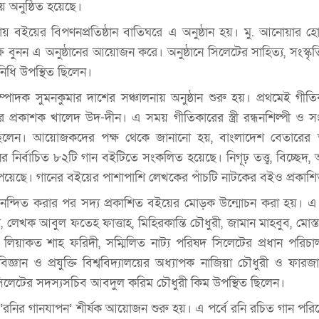
য় অনুষ্ঠিত হয়েছে।
ায় বইয়ের বিপণনপ্রতিষ্ঠান বাতিঘরে এ অনুষ্ঠান হয়। মু. আনোয়ার 
 বুনন এ অনুষ্ঠানের আয়োজন করে। অনুষ্ঠানে সিলেটের সাহিত্য, সংস্কৃত
নিধি উপস্থিত ছিলেন।
্পাদক সুমনকুমার দাশের সঞ্চালনায় অনুষ্ঠান শুরু হয়। প্রথমেই গীত
 প্রকাশক খালেদ উদ-দীন। এ সময় গীতিকারের স্ত্রী রন্ধনশিল্পী ও 
 ছিলেন। আয়োজকদের পক্ষ থেকে জানানো হয়, বাংলাদেশ বেতারের তা
নির্বাচিত ৮২টি গান বইটিতে সংকলিত হয়েছে। নিগূঢ় তত্ত্ব, বিচ্ছেদ,
 পেয়েছে। গানের বইয়ের পাশাপাশি লেখকের পাঁচটি নাটকের বইও প্রকাশ
ন্দিত করার পর সদ্য প্রকাশিত বইয়ের মোড়ক উন্মোচন করা হয়। এ পর
াস, লেখক আবুল ফতেহ ফাত্তাহ, মিহিরকান্তি চৌধুরী, জামান মাহবুব, মো
ক লিয়াকত শাহ ফরিদী, সম্মিলিত নাট্য পরিষদ সিলেটের প্রধান পরিচ
্ঞান ও প্রযুক্তি বিশ্ববিদ্যালয়ের অধ্যাপক নাজিয়া চৌধুরী ও ফারজান
) সিলেটের সদস্যসচিব আবদুল করিম চৌধুরী কিম উপস্থিত ছিলেন।
রনির গানযাপন’ শীর্ষক আয়োজন শুরু হয়। এ পর্বে রনি রচিত গান পর