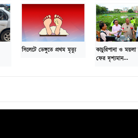
সিলেটে ডেঙ্গুতে প্রথম মৃত্যু
কাচুরিপানা ও ময়লা
ফের দৃশ্যমান...