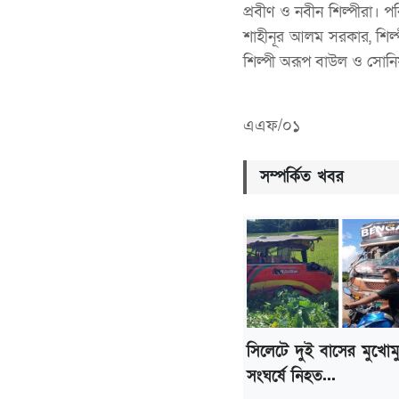
প্রবীণ ও নবীন শিল্পীরা। 
শাহীনূর আলম সরকার, শিল্প
শিল্পী অরূপ বাউল ও সোনিয়া
এএফ/০১
সম্পর্কিত খবর
সিলেটে দুই বাসের মুখোম
সংঘর্ষে নিহত...