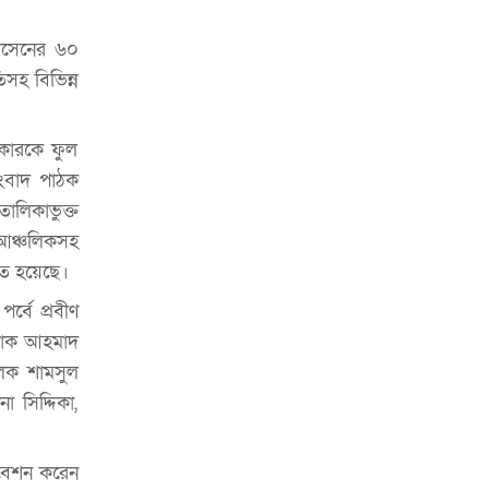
চাকরিজীবীদের
হোসেনের ৬০
‘ভালো লেখক হতে হলে আগে ভালো পাঠক
হতে হবে’: কুলাউড়ায় মোস্তফা মামুন
িসহ বিভিন্ন
উত্তেজনার মধ্যে সিলেটে ৫ প্লাটুন বিজিবি
মোতায়েন
িকারকে ফুল
সংবাদ পাঠক
সিলেটে যুবককে ঘর থেকে ডেকে নিয়ে
লিকাভুক্ত
খুন
 আঞ্চলিকসহ
সিলেটে বাসা থেকে অবসরপ্রাপ্ত পুলিশ
িত হয়েছে।
কর্মকর্তার মরদেহ উদ্ধার
্বে প্রবীণ
দক্ষিণ সুরমায় গ্যাস সিলিন্ডার গোডাউনে
স্তাক আহমাদ
ভয়াবহ বিস্ফোরণ
ালক শামসুল
া সিদ্দিকা,
ইউপি সদস্যের বিরুদ্ধে ‘মিথ্যা ও
ষড়যন্ত্রমূলক’ মামলার প্রতিবাদে মানববন্ধন
িবেশন করেন
রপ্তানি বৃদ্ধিতে ক্ষুদ্র উদ্যোক্তাদের মেলা বুথ