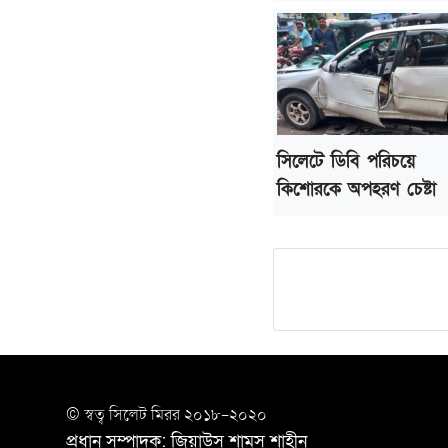
সিলেটে ডিবি পরিচয়ে
কিশোরকে অপহরণ চেষ্টা
© স্বত্ব সি‌লেট মিরর ২০১৮-২০২০
প্রধান সম্পাদক: জিয়াউস শামস শাহীন