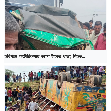
হবিগঞ্জে অটোরিকশায় ডাম্প ট্রাকের ধাক্কা, নিহত...