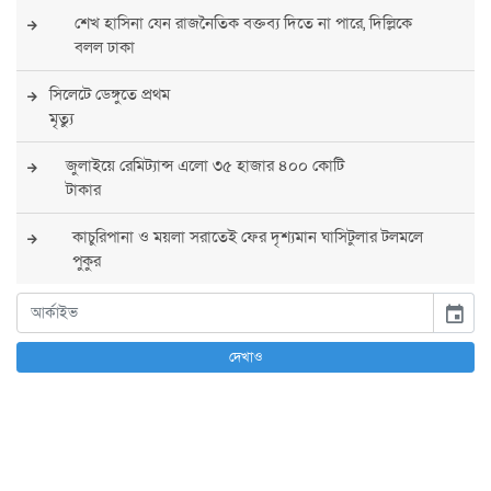
শেখ হাসিনা যেন রাজনৈতিক বক্তব্য দিতে না পারে, দিল্লিকে
বলল ঢাকা
সিলেটে ডেঙ্গুতে প্রথম
মৃত্যু
জুলাইয়ে রেমিট্যান্স এলো ৩৫ হাজার ৪০০ কোটি
টাকার
কাচুরিপানা ও ময়লা সরাতেই ফের দৃশ্যমান ঘাসিটুলার টলমলে
পুকুর
সারা দেশে সর্বোচ্চ সতর্কতা জারি
event
পুলিশের
দেখাও
বিএনপির রাষ্ট্রপতি প্রার্থী চূড়ান্ত করবেন তারেক
রহমান
তারেক রহমানের নেতৃত্বে পূর্ণ আস্থা যুক্তরাষ্ট্রের :
সার্জিও গর