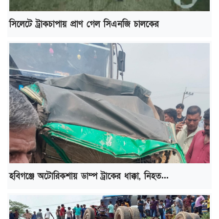
সিলেটে ট্রাকচাপায় প্রাণ গেল সিএনজি চালকের
হবিগঞ্জে অটোরিকশায় ডাম্প ট্রাকের ধাক্কা, নিহত...