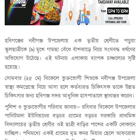
হবিগঞ্জের নবীগঞ্জ উপজেলায় এক তৃতীয় শ্রেণীতে পড়ুয়া
স্কুলছাত্রীকে (৯) মুখে গামছা বেঁধে বাঁশঝাড়ে নিয়ে সংঘবদ্ধ ধর্ষণের
অভিযোগ উঠেছে। এই ঘটনায় এলাকায় ব্যাপক চাঞ্চল্যের সৃষ্টি
হয়েছে।
সোমবার (২৫ মে) বিকেলে ভুক্তভোগী শিশুকে নবীগঞ্জ উপজেলা
স্বাস্থ্য কমপ্লেক্সে নিয়ে আসা হলে কর্তব্যরত চিকিৎসক তাকে উন্নত
চিকিৎসার জন্য হবিগঞ্জ সদর আধুনিক হাসপাতালে স্থানান্তর করেন।
পুলিশ ও ভুক্তভোগীর পরিবার জানায়— রবিবার বিকেলে উপজেলার
পানিউমদা ইউনিয়নের বড়চর গ্রামের বড়চর সরকারি প্রাথমিক
বিদ্যালয়ের তৃতীয় শ্রেণীর ওই ছাত্রী বাড়ির পাশের একটি দোকানে
যাচ্ছিল। পথিমধ্যে একই গ্রামের মৃত কনর মিয়ার ছেলে আফরোজ