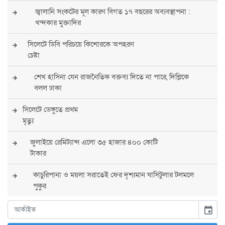
জ্বালানি সংকটের মূল কারণ বিগত ১৭ বছরের অব্যবস্থাপনা :
খন্দকার মুক্তাদির
সিলেটে ডিবি পরিচয়ে কিশোরকে অপহরণ
চেষ্টা
শেখ হাসিনা যেন রাজনৈতিক বক্তব্য দিতে না পারে, দিল্লিকে
বলল ঢাকা
সিলেটে ডেঙ্গুতে প্রথম
মৃত্যু
জুলাইয়ে রেমিট্যান্স এলো ৩৫ হাজার ৪০০ কোটি
টাকার
কাচুরিপানা ও ময়লা সরাতেই ফের দৃশ্যমান ঘাসিটুলার টলমলে
পুকুর
সারা দেশে সর্বোচ্চ সতর্কতা জারি
event
পুলিশের