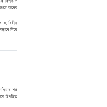
য়ে বিশ্বকাপ
চাকরিজীবীদের
যাচে জয়ের
‘ভালো লেখক হতে হলে আগে ভালো পাঠক
হতে হবে’: কুলাউড়ায় মোস্তফা মামুন
ক্যারিবীয়
উত্তেজনার মধ্যে সিলেটে ৫ প্লাটুন বিজিবি
্থানে নিয়ে
মোতায়েন
সিলেটে যুবককে ঘর থেকে ডেকে নিয়ে
খুন
সিলেটে বাসা থেকে অবসরপ্রাপ্ত পুলিশ
কর্মকর্তার মরদেহ উদ্ধার
দক্ষিণ সুরমায় গ্যাস সিলিন্ডার গোডাউনে
ভয়াবহ বিস্ফোরণ
ইউপি সদস্যের বিরুদ্ধে ‘মিথ্যা ও
েনসিয়ার শট
ষড়যন্ত্রমূলক’ মামলার প্রতিবাদে মানববন্ধন
মে উপস্থিত
রপ্তানি বৃদ্ধিতে ক্ষুদ্র উদ্যোক্তাদের মেলা বুথ