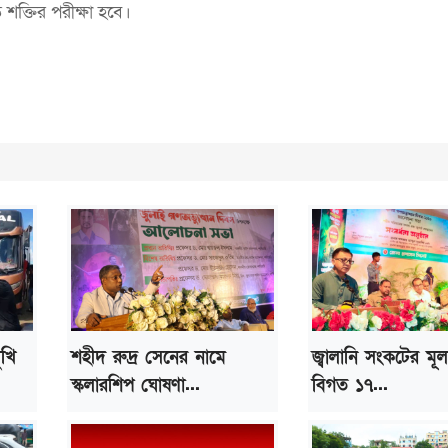
 শক্তির পরীক্ষা হবে।
ুখি
শহীদ রুদ্র সেনের নামে
জ্বালানি সংকটের মূ
স্কলারশিপ ঘোষণা...
বিগত ১৭...