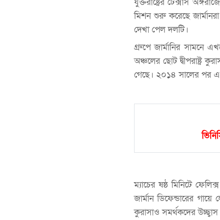
যুক্তরাষ্ট্রের টেক্সাস অঙ্গ
মিশন শুরু করেছে জার্মানর
দেখা পেল দলটি।
গ্রুপে জার্মানির সামনে 
অঞ্চলের ছোট দ্বীপরাষ্ট্র 
গেছে। ২০১৪ সালের পর এব
ভিনিস
ম্যাচের ষষ্ঠ মিনিটে ফেলিক
জার্মান ডিফেন্ডারের গায়
কুরাসাও সমর্থকদের উচ্ছ্বাস 