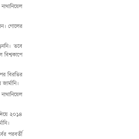
ভাড়া মওকুফ : বাণিজ্যমন্ত্রী
 নাথানিয়েল
মুক্তাদির-আরিফসহ ১৮ মন্ত্রীর পুলিশ এসকর্ট
প্রত্যাহার
রেন। গোলের
়েননি। তবে
 বিশ্বকাপে
রপর বিরতির
জার্মানি।
 নাথানিয়েল
 দিয়ে ২০১৪
মানি।
বের পরবর্তী