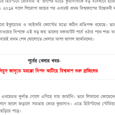
রাজ্যের হিউস্টনে রোববার ‘ই’ গ্রুপের ম্যাচে কুরাসাওকে বড় ব্যবধানে হারি
া। ২০১৪ সালে শিরোপা জয়ের পর এবারই প্রথম বিশ্বকাপের উদ্বোধনী ম্
এখনো ইকুয়েডর ও আইভরি কোস্টের মতো কঠিন প্রতিপক্ষ রয়েছে। তবে 
কুরাসাওয়ের বিপক্ষে এই বড় জয় তাদের নকআউট পর্বে ওঠার পথে শক্ত অবস
ারই প্রথম শেষ ষোলোতে খেলার আশা জাগল জার্মানদের।
পূর্বের খেলার খবর-
িয়ুস জাদুতে মরক্কো বিপদ কাটিয়ে বিশ্বকাপ শুরু ব্রাজিলের
্স এনমেচার দুর্দান্ত গোলে এগিয়ে যায় জার্মানি। তবে লিভানো কোমেন
ে লেগে জালে জড়ালে সমতায় ফেরে কুরাসাও। এতে হিউস্টনের স্টেডিয়া
ছড়িয়ে পড়ে।