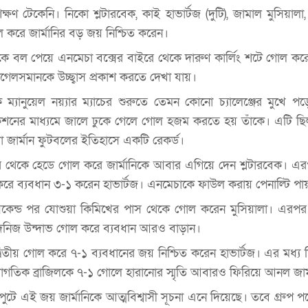
ষণ টেকেনি। নিকো শ্লটারবেক, কাই হাভার্টজ (দুটি), জামাল মুসিয়ালা,
 করে জার্মানির বড় জয় নিশ্চিত করেন।
থেকে বল পেয়ে এনমেচা বক্সের বাইরে থেকে দারুণ কার্লিং শটে গোল ক
াগেলসমানকে উচ্ছ্বাস প্রকাশ করতে দেখা যায়।
্যানুয়েল নয়্যার ম্যাচের শুরুতে তেমন কোনো চ্যালেঞ্জের মুখে পড
কশনের মাধ্যমে জালে ঢুকে গেলে গোল হজম করতে হয় তাঁকে। এটি ছিল
 যা জার্মান ফুটবলের ইতিহাসে একটি রেকর্ড।
্নার থেকে হেডে গোল করে জার্মানিকে আবার এগিয়ে দেন শ্লটারবেক। এ
ে ব্যবধান ৩-১ করেন হাভার্টজ। এনমেচাকে ফাউল করায় পেনাল্টি পায় 
 ৬৯ সেকেন্ড পর যোশুয়া কিমিখের পাস থেকে গোল করেন মুসিয়ালা। এরপর
 দেনিজ উন্দাভ গোল করে ব্যবধান আরও বাড়ান।
্বিতীয় গোল করে ৭-১ ব্যবধানের জয় নিশ্চিত করেন হাভার্টজ। এর মধ্য
্বাগতিক ব্রাজিলকে ৭-১ গোলে হারানোর স্মৃতি আবারও ফিরিয়ে আনল জার্
াপুটে এই জয় জার্মানিকে আত্মবিশ্বাসী সূচনা এনে দিয়েছে। তবে গ্রুপ পর্