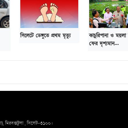
সিলেটে ডেঙ্গুতে প্রথম মৃত্যু
কাচুরিপানা ও ময়লা
ফের দৃশ্যমান...
, মিরবক্সটুলা ,
সি‌লেট-৩১০০।