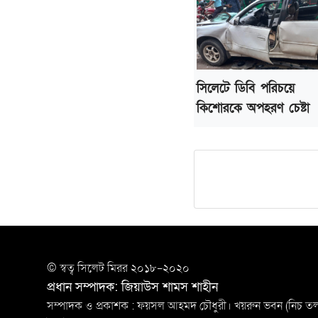
সিলেটে ডিবি পরিচয়ে
কিশোরকে অপহরণ চেষ্টা
© স্বত্ব সি‌লেট মিরর ২০১৮-২০২০
প্রধান সম্পাদক: জিয়াউস শামস শাহীন
সম্পাদক ও প্রকাশক : ফয়সল আহমদ চৌধুরী। খয়রুন ভবন (নিচ তলা)