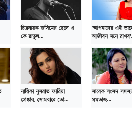
চিত্রনায়ক জসিমের ছেলে এ
‘আপনাদের এই ভাল
কে রাতুল...
আজীবন মনে রাখব’.
ত
নায়িকা নুসরাত ফারিয়া
সাবেক সংসদ সদস্য 
গ্রেপ্তার, সোমবারে তো...
মমতাজ...