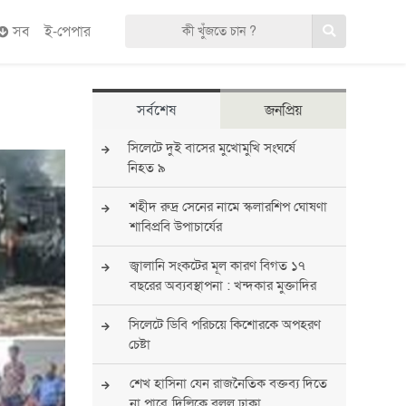
সব
ই-পেপার
সর্বশেষ
জনপ্রিয়
সিলেটে দুই বাসের মুখোমুখি সংঘর্ষে
নিহত ৯
শহীদ রুদ্র সেনের নামে স্কলারশিপ ঘোষণা
শাবিপ্রবি উপাচার্যের
জ্বালানি সংকটের মূল কারণ বিগত ১৭
বছরের অব্যবস্থাপনা : খন্দকার মুক্তাদির
সিলেটে ডিবি পরিচয়ে কিশোরকে অপহরণ
চেষ্টা
শেখ হাসিনা যেন রাজনৈতিক বক্তব্য দিতে
না পারে, দিল্লিকে বলল ঢাকা