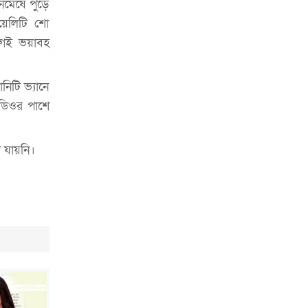
চাকরিজীবীদের
মেষে পুড়ে
য়েলিটি শো
‘ভালো লেখক হতে হলে আগে ভালো পাঠক
গেই ভয়াবহ
হতে হবে’: কুলাউড়ায় মোস্তফা মামুন
উত্তেজনার মধ্যে সিলেটে ৫ প্লাটুন বিজিবি
নিটি ভ্যানে
মোতায়েন
ুডিওর পাশে
সিলেটে যুবককে ঘর থেকে ডেকে নিয়ে
খুন
 যায়নি।
সিলেটে বাসা থেকে অবসরপ্রাপ্ত পুলিশ
কর্মকর্তার মরদেহ উদ্ধার
দক্ষিণ সুরমায় গ্যাস সিলিন্ডার গোডাউনে
ভয়াবহ বিস্ফোরণ
ইউপি সদস্যের বিরুদ্ধে ‘মিথ্যা ও
ষড়যন্ত্রমূলক’ মামলার প্রতিবাদে মানববন্ধন
রপ্তানি বৃদ্ধিতে ক্ষুদ্র উদ্যোক্তাদের মেলা বুথ