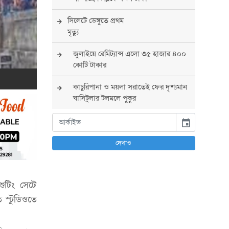
সিলেটে ডেঙ্গুতে প্রথম
মৃত্যু
জুলাইয়ে রেমিট্যান্স এলো ৩৫ হাজার ৪০০
কোটি টাকার
কাচুরিপানা ও ময়লা সরাতেই ফের দৃশ্যমান
ঘাসিটুলার টলমলে পুকুর
সারা দেশে সর্বোচ্চ সতর্কতা জারি
event
পুলিশের
দেখাও
বিএনপির রাষ্ট্রপতি প্রার্থী চূড়ান্ত করবেন
তারেক রহমান
শুটিং সেটে
তারেক রহমানের নেতৃত্বে পূর্ণ আস্থা
যুক্তরাষ্ট্রের : সার্জিও গর
 স্টুডিওতে
আগস্টে দুই দফায় ৮ দিনের ছুটির সুযোগ