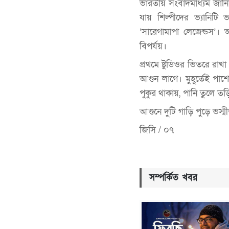
ভারতীয় সংবাদমাধ্যম জানি
যায় শিল্পীদের ভ্যানিট
‘সারেগামাপা লেজেন্ডস’
বিপর্যয়।
প্রথমে ষ্টুডিওর ভিতরে রা
আগুন লাগে। মুহূর্তেই পা
পুকুর থাকায়, পানি তুলে তড়
আগুনে দুটি গাড়ি পুড়ে ভস
জিসি / ০৭
সম্পর্কিত খবর