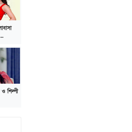
ভাড়া মওকুফ : বাণিজ্যমন্ত্রী
মুক্তাদির-আরিফসহ ১৮ মন্ত্রীর পুলিশ এসকর্ট
প্রত্যাহার
োবাসা
..
ও শিল্পী