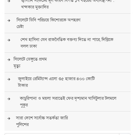
জ্বালানি সংকটের মূল কারণ বিগত ১৭ বছরের অব্যবস্থাপনা :
খন্দকার মুক্তাদির
সিলেটে ডিবি পরিচয়ে কিশোরকে অপহরণ
চেষ্টা
শেখ হাসিনা যেন রাজনৈতিক বক্তব্য দিতে না পারে, দিল্লিকে
বলল ঢাকা
সিলেটে ডেঙ্গুতে প্রথম
মৃত্যু
জুলাইয়ে রেমিট্যান্স এলো ৩৫ হাজার ৪০০ কোটি
টাকার
কাচুরিপানা ও ময়লা সরাতেই ফের দৃশ্যমান ঘাসিটুলার টলমলে
পুকুর
সারা দেশে সর্বোচ্চ সতর্কতা জারি
পুলিশের