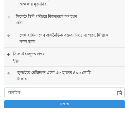
খন্দকার মুক্তাদির
সিলেটে ডিবি পরিচয়ে কিশোরকে অপহরণ
চেষ্টা
শেখ হাসিনা যেন রাজনৈতিক বক্তব্য দিতে না পারে, দিল্লিকে
বলল ঢাকা
সিলেটে ডেঙ্গুতে প্রথম
মৃত্যু
জুলাইয়ে রেমিট্যান্স এলো ৩৫ হাজার ৪০০ কোটি
টাকার
কাচুরিপানা ও ময়লা সরাতেই ফের দৃশ্যমান ঘাসিটুলার টলমলে
event
পুকুর
দেখাও
সারা দেশে সর্বোচ্চ সতর্কতা জারি
পুলিশের
বিএনপির রাষ্ট্রপতি প্রার্থী চূড়ান্ত করবেন তারেক