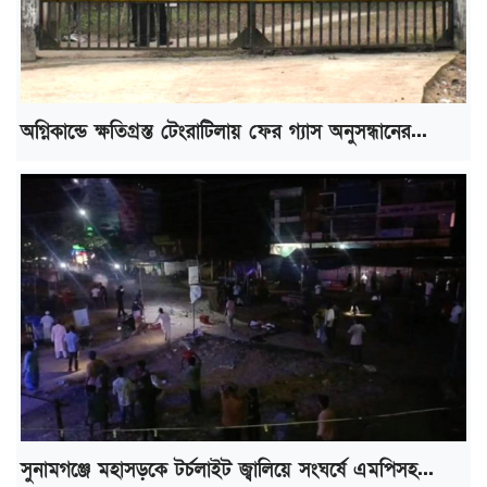
অগ্নিকান্ডে ক্ষতিগ্রস্ত টেংরাটিলায় ফের গ্যাস অনুসন্ধানের...
সুনামগঞ্জে মহাসড়কে টর্চলাইট জ্বালিয়ে সংঘর্ষে এমপিসহ...