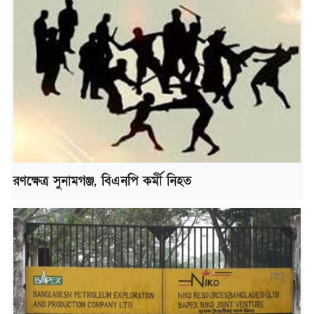
রণক্ষেত্র সুনামগঞ্জ, বিএনপি কর্মী নিহত