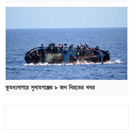
ভূমধ্যসাগরে সুনামগঞ্জের ৮ জন নিহতের খবর