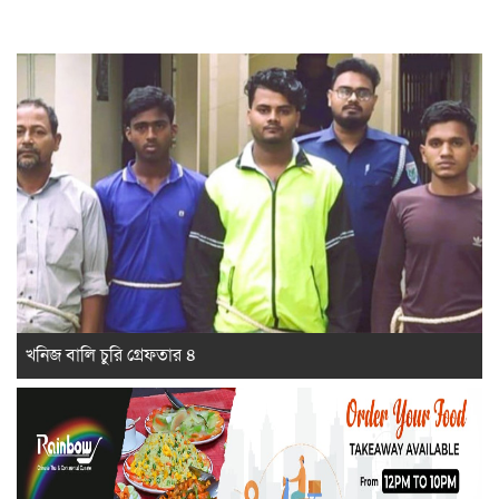
খনিজ বালি চুরি গ্রেফতার ৪