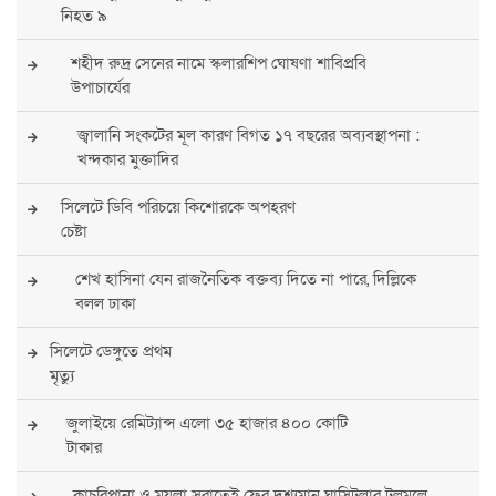
নিহত ৯
শহীদ রুদ্র সেনের নামে স্কলারশিপ ঘোষণা শাবিপ্রবি
উপাচার্যের
জ্বালানি সংকটের মূল কারণ বিগত ১৭ বছরের অব্যবস্থাপনা :
খন্দকার মুক্তাদির
সিলেটে ডিবি পরিচয়ে কিশোরকে অপহরণ
চেষ্টা
শেখ হাসিনা যেন রাজনৈতিক বক্তব্য দিতে না পারে, দিল্লিকে
বলল ঢাকা
সিলেটে ডেঙ্গুতে প্রথম
মৃত্যু
জুলাইয়ে রেমিট্যান্স এলো ৩৫ হাজার ৪০০ কোটি
টাকার
কাচুরিপানা ও ময়লা সরাতেই ফের দৃশ্যমান ঘাসিটুলার টলমলে