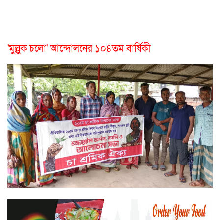
'মুল্লুক চলো' আন্দোলনের ১০৪তম বার্ষিকী