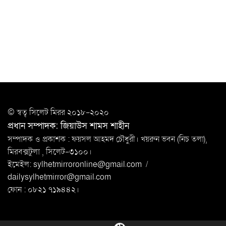
সিলেটে যুবককে ঘর থেকে ডেকে নিয়ে
খুন
সিলেটে বাসা থেকে অবসরপ্রাপ্ত পুলিশ কর্মকর্তার মরদেহ
উদ্ধার
দক্ষিণ সুরমায় গ্যাস সিলিন্ডার গোডাউনে ভয়াবহ
বিস্ফোরণ
ইউপি সদস্যের বিরুদ্ধে ‘মিথ্যা ও ষড়যন্ত্রমূলক’ মামলার প্রতিবাদে
© স্বত্ব সি‌লেট মিরর ২০১৮-২০২০
মানববন্ধন
প্রধান সম্পাদক: জিয়াউস শামস শাহীন
রপ্তানি বৃদ্ধিতে ক্ষুদ্র উদ্যোক্তাদের মেলা বুথ ভাড়া মওকুফ :
সম্পাদক ও প্রকাশক : ফয়সল আহমদ চৌধুরী। খয়রুন ভবন (নিচ তলা),
বাণিজ্যমন্ত্রী
মিরবক্সটুলা ,
সি‌লেট-৩১০০।
ইমেইল:
sylhetmirroronline@gmail.com
/
মুক্তাদির-আরিফসহ ১৮ মন্ত্রীর পুলিশ এসকর্ট
dailysylhetmirror@gmail.com
প্রত্যাহার
ফোন : ০৮২১ ৭১৯৪৪২।