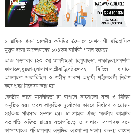
চা শ্রমিক ঐক্য' কেন্দ্রীয় কমিটির উদ্যোগে দেশব্যাপী ঐতিহাসিক
মুল্লুক চলো আন্দোলনের ১০৪তম বার্ষিকী পালন হয়েছে।
আজ মঙ্গলবার (২০ মে) মালনীছড়া, হিলুয়াছড়া, লাক্কাতুরা,দলদলি,
কালাগুল,বুরজান,লালাখাল,শ্রীবাড়ি,বটতলসহ বিভিন্ন বাগানে
আলোচনা সভা,মিছিল ও শহীদ স্মরণে অস্থায়ী শহীদবেদী নির্মাণ
করে শ্রদ্ধা নিবেদন করা হয়।
কেন্দ্রীয় ভাবে মালনীছড়া চা বাগানে আলোচনা সভা ও মিছিল
অনুষ্ঠিত হয়। প্রবল প্রাকৃতিক দুর্যোগের কারণে নির্ধারণ আয়োজন
সংক্ষিপ্ত পরিসরে সম্পন্ন হয়। চা শ্রমিক ঐক্য কেন্দ্রীয় কমিটির
সভাপতি অজিত রায়ের সভাপতিত্বে ও সাধারণ সম্পাদক বচন
কালোয়ারের পরিচালনায় অনুষ্ঠিত আলোচনা সভায় বক্তব্য রাখেন,