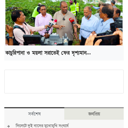
কাচুরিপানা ও ময়লা সরাতেই ফের দৃশ্যমান...
সর্বশেষ
জনপ্রিয়
সিলেটে দুই বাসের মুখোমুখি সংঘর্ষে