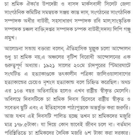
চা শ্রমিক ঐক্য'র উপদেষ্টা ও বাসদ মার্কসবাদী সিলেট জেলা
সাংগঠনিক কমিটির সমন্বয়ক সঞ্জয় কান্ত দাস, সংগঠনের সাংগঠনিক
সম্পাদক অধীর বাউরী, সহসাধারণ সম্পাদক রবি মাল,সাংস্কৃতিক
সম্পাদক চঞ্চল বাক্তি,দপ্তর সম্পাদক চম্পক বাউরী,সদস্য লিপি গঞ্জু
প্রমুখ।
আলোচনা সভায় বক্তারা বলেন, ঐতিহাসিক মুল্লুক চলো আন্দোলন
শুধু চা শ্রমিক নয়,এ অঞ্চলের বৃটিশ বিরোধী আন্দোলনের এক
গুরুত্বপূর্ণ অধ্যায়। ১৯২১ সালের ২০মে চাঁদপুরের স্টিমারঘাটে
সংঘটিত এ হত্যাকাণ্ডকে তৎকালীন পত্রিকা জালিওয়ালাবাগের
হত্যাকান্ডের চেয়েও নৃশংস হত্যাকান্ড বলে চিহ্নিত করেছিল। অথচ
এর ১০৪ বছর অতিবাহিত হলেও এখন রাষ্ট্রীয় স্বীকৃত মেলেনি।
অবিলম্বে দিবসটিকে চা শ্রমিক দিবস হিসেবে রাষ্ট্রীয় স্বীকৃত ও
সবেতন ছুটি এবং এ ইতিহাসকে পাঠ্যপুস্তকে অন্তর্ভুক্ত করা জরুরি।
আজ যখন এই দিবসটি পালিত হচ্ছে তখন চা শ্রমিকদের মজুরি
মাত্র ১৭৮.৫টাকা। যা দিয়ে কোন ভাবেই জীবন চলে না। বর্তমান
পরিস্থিতিতে চা শ্রমিকদের দৈনিক মজুরি ৬শ টাকা করা দরকার।