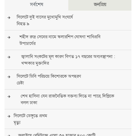
সর্বশেষ
জনপ্রিয়
সিলেটে দুই বাসের মুখোমুখি সংঘর্ষে
নিহত ৯
শহীদ রুদ্র সেনের নামে স্কলারশিপ ঘোষণা শাবিপ্রবি
উপাচার্যের
জ্বালানি সংকটের মূল কারণ বিগত ১৭ বছরের অব্যবস্থাপনা :
খন্দকার মুক্তাদির
সিলেটে ডিবি পরিচয়ে কিশোরকে অপহরণ
চেষ্টা
শেখ হাসিনা যেন রাজনৈতিক বক্তব্য দিতে না পারে, দিল্লিকে
বলল ঢাকা
সিলেটে ডেঙ্গুতে প্রথম
মৃত্যু
জুলাইয়ে রেমিট্যান্স এলো ৩৫ হাজার ৪০০ কোটি