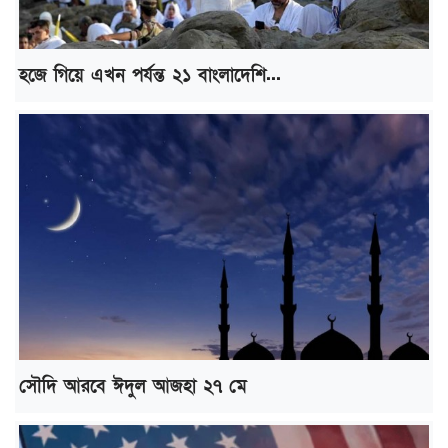
হজে গিয়ে এখন পর্যন্ত ২১ বাংলাদেশি...
সৌদি আরবে ঈদুল আজহা ২৭ মে