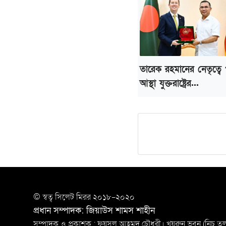
তারেক রহমানের নেতৃত্বে পূ
আস্থা যুক্তরাষ্ট্রের...
© স্বত্ব সি‌লেট মিরর ২০১৮-২০২০
প্রধান সম্পাদক: জিয়াউস শামস শাহীন
সম্পাদক ও প্রকাশক : ফয়সল আহমদ চৌধুরী। খয়রুন ভবন (নিচ তলা)