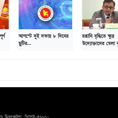
র্ণ
আগস্টে দুই দফায় ৮ দিনের
রপ্তানি বৃদ্ধিতে ক্ষুদ্র
ছুটির...
উদ্যোক্তাদের মেলা ব
, মিরবক্সটুলা ,
সি‌লেট-৩১০০।