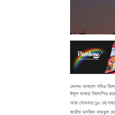
দেশের আকাশে পবিত্র জিলহ
ঈদুল আজহা উদ্‌যাপিত হব
আজ সোমবার (১৮ মে) সন্ধ্
জাতীয় মসজিদ বায়তুল মো