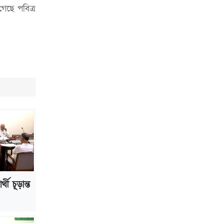
হতে হবে’: কুলাউড়ায় মোস্তফা মামুন
েছে পবিত্র
উত্তেজনার মধ্যে সিলেটে ৫ প্লাটুন বিজিবি
মোতায়েন
সিলেটে যুবককে ঘর থেকে ডেকে নিয়ে
খুন
সিলেটে বাসা থেকে অবসরপ্রাপ্ত পুলিশ
কর্মকর্তার মরদেহ উদ্ধার
দক্ষিণ সুরমায় গ্যাস সিলিন্ডার গোডাউনে
ভয়াবহ বিস্ফোরণ
ইউপি সদস্যের বিরুদ্ধে ‘মিথ্যা ও
ষড়যন্ত্রমূলক’ মামলার প্রতিবাদে মানববন্ধন
্থী চূড়ান্ত
রপ্তানি বৃদ্ধিতে ক্ষুদ্র উদ্যোক্তাদের মেলা বুথ
ভাড়া মওকুফ : বাণিজ্যমন্ত্রী
মুক্তাদির-আরিফসহ ১৮ মন্ত্রীর পুলিশ এসকর্ট