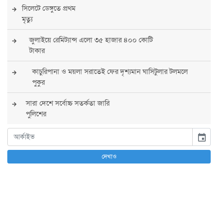
সিলেটে ডেঙ্গুতে প্রথম
মৃত্যু
জুলাইয়ে রেমিট্যান্স এলো ৩৫ হাজার ৪০০ কোটি
টাকার
কাচুরিপানা ও ময়লা সরাতেই ফের দৃশ্যমান ঘাসিটুলার টলমলে
পুকুর
সারা দেশে সর্বোচ্চ সতর্কতা জারি
পুলিশের
বিএনপির রাষ্ট্রপতি প্রার্থী চূড়ান্ত করবেন তারেক
event
রহমান
দেখাও
তারেক রহমানের নেতৃত্বে পূর্ণ আস্থা যুক্তরাষ্ট্রের :
সার্জিও গর
আগস্টে দুই দফায় ৮ দিনের ছুটির সুযোগ
চাকরিজীবীদের