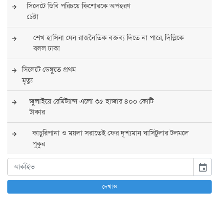
সিলেটে ডিবি পরিচয়ে কিশোরকে অপহরণ
চেষ্টা
শেখ হাসিনা যেন রাজনৈতিক বক্তব্য দিতে না পারে, দিল্লিকে
বলল ঢাকা
সিলেটে ডেঙ্গুতে প্রথম
মৃত্যু
জুলাইয়ে রেমিট্যান্স এলো ৩৫ হাজার ৪০০ কোটি
টাকার
কাচুরিপানা ও ময়লা সরাতেই ফের দৃশ্যমান ঘাসিটুলার টলমলে
পুকুর
সারা দেশে সর্বোচ্চ সতর্কতা জারি
event
পুলিশের
দেখাও
বিএনপির রাষ্ট্রপতি প্রার্থী চূড়ান্ত করবেন তারেক
রহমান