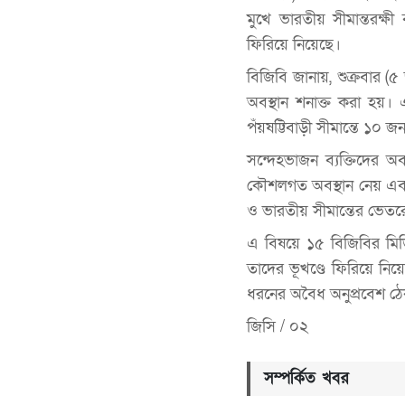
মুখে ভারতীয় সীমান্তরক্
ফিরিয়ে নিয়েছে।
বিজিবি জানায়, শুক্রবার (
অবস্থান শনাক্ত করা হয়। এ
পঁয়ষট্টিবাড়ী সীমান্তে ১০
সন্দেহভাজন ব্যক্তিদের অব
কৌশলগত অবস্থান নেয় এবং 
ও ভারতীয় সীমান্তের ভেতর
এ বিষয়ে ১৫ বিজিবির মিডি
তাদের ভূখণ্ডে ফিরিয়ে নিয়
ধরনের অবৈধ অনুপ্রবেশ ঠে
জিসি / ০২
সম্পর্কিত খবর