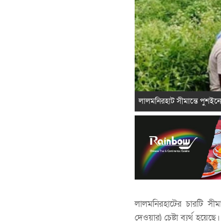
লালমনিরহাট সীমান্তে পুশইনে
লালমনিরহাটের চারটি সীম
দেওয়ার) চেষ্টা ব্যর্থ হয়েছ