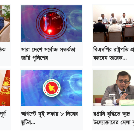
তিক
সারা দেশে সর্বোচ্চ সতর্কতা
বিএনপির রাষ্ট্রপতি প্রার
জারি পুলিশের
করবেন তারেক...
র্ণ
আগস্টে দুই দফায় ৮ দিনের
রপ্তানি বৃদ্ধিতে ক্ষুদ্র
ছুটির...
উদ্যোক্তাদের মেলা ব