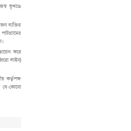
হতে হবে’: কুলাউড়ায় মোস্তফা মামুন
্ব ভূখণ্ডে
উত্তেজনার মধ্যে সিলেটে ৫ প্লাটুন বিজিবি
মোতায়েন
জন ব্যক্তির
 পাটগ্রামের
সিলেটে যুবককে ঘর থেকে ডেকে নিয়ে
খুন
ন।
োতায়েন করে
সিলেটে বাসা থেকে অবসরপ্রাপ্ত পুলিশ
কর্মকর্তার মরদেহ উদ্ধার
জিরো লাইন)
দক্ষিণ সুরমায় গ্যাস সিলিন্ডার গোডাউনে
ভয়াবহ বিস্ফোরণ
 কর্তৃপক্ষ
তবে যে-কোনো
ইউপি সদস্যের বিরুদ্ধে ‘মিথ্যা ও
ষড়যন্ত্রমূলক’ মামলার প্রতিবাদে মানববন্ধন
রপ্তানি বৃদ্ধিতে ক্ষুদ্র উদ্যোক্তাদের মেলা বুথ
ভাড়া মওকুফ : বাণিজ্যমন্ত্রী
মুক্তাদির-আরিফসহ ১৮ মন্ত্রীর পুলিশ এসকর্ট