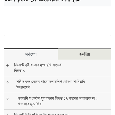
সর্বশেষ
জনপ্রিয়
সিলেটে দুই বাসের মুখোমুখি সংঘর্ষে
নিহত ৯
শহীদ রুদ্র সেনের নামে স্কলারশিপ ঘোষণা শাবিপ্রবি
উপাচার্যের
জ্বালানি সংকটের মূল কারণ বিগত ১৭ বছরের অব্যবস্থাপনা :
খন্দকার মুক্তাদির
সিলেটে ডিবি পরিচয়ে কিশোরকে অপহরণ