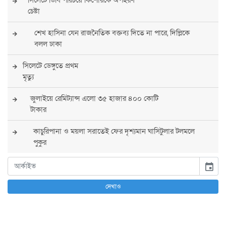
চেষ্টা
শেখ হাসিনা যেন রাজনৈতিক বক্তব্য দিতে না পারে, দিল্লিকে
বলল ঢাকা
সিলেটে ডেঙ্গুতে প্রথম
মৃত্যু
জুলাইয়ে রেমিট্যান্স এলো ৩৫ হাজার ৪০০ কোটি
টাকার
কাচুরিপানা ও ময়লা সরাতেই ফের দৃশ্যমান ঘাসিটুলার টলমলে
পুকুর
সারা দেশে সর্বোচ্চ সতর্কতা জারি
event
পুলিশের
দেখাও
বিএনপির রাষ্ট্রপতি প্রার্থী চূড়ান্ত করবেন তারেক
রহমান