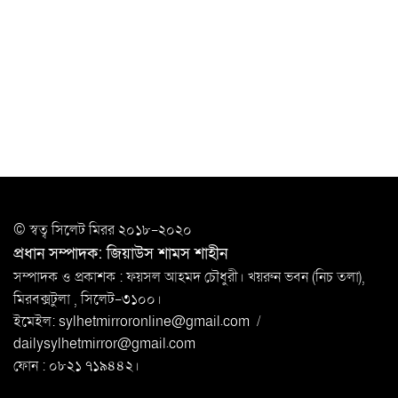
সিলেটে যুবককে ঘর থেকে ডেকে নিয়ে
খুন
সিলেটে বাসা থেকে অবসরপ্রাপ্ত পুলিশ কর্মকর্তার মরদেহ
উদ্ধার
দক্ষিণ সুরমায় গ্যাস সিলিন্ডার গোডাউনে ভয়াবহ
বিস্ফোরণ
ইউপি সদস্যের বিরুদ্ধে ‘মিথ্যা ও ষড়যন্ত্রমূলক’ মামলার প্রতিবাদে
© স্বত্ব সি‌লেট মিরর ২০১৮-২০২০
মানববন্ধন
প্রধান সম্পাদক: জিয়াউস শামস শাহীন
রপ্তানি বৃদ্ধিতে ক্ষুদ্র উদ্যোক্তাদের মেলা বুথ ভাড়া মওকুফ :
সম্পাদক ও প্রকাশক : ফয়সল আহমদ চৌধুরী। খয়রুন ভবন (নিচ তলা),
বাণিজ্যমন্ত্রী
মিরবক্সটুলা ,
সি‌লেট-৩১০০।
ইমেইল:
sylhetmirroronline@gmail.com
/
মুক্তাদির-আরিফসহ ১৮ মন্ত্রীর পুলিশ এসকর্ট
dailysylhetmirror@gmail.com
প্রত্যাহার
ফোন : ০৮২১ ৭১৯৪৪২।