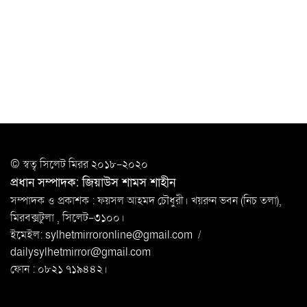
সিলেটে যুবককে ঘর থেকে ডেকে নিয়ে
খুন
সিলেটে বাসা থেকে অবসরপ্রাপ্ত পুলিশ কর্মকর্তার মরদেহ
উদ্ধার
দক্ষিণ সুরমায় গ্যাস সিলিন্ডার গোডাউনে ভয়াবহ
বিস্ফোরণ
ইউপি সদস্যের বিরুদ্ধে ‘মিথ্যা ও ষড়যন্ত্রমূলক’ মামলার প্রতিবাদে
© স্বত্ব সি‌লেট মিরর ২০১৮-২০২০
মানববন্ধন
প্রধান সম্পাদক: জিয়াউস শামস শাহীন
রপ্তানি বৃদ্ধিতে ক্ষুদ্র উদ্যোক্তাদের মেলা বুথ ভাড়া মওকুফ :
সম্পাদক ও প্রকাশক : ফয়সল আহমদ চৌধুরী। খয়রুন ভবন (নিচ তলা),
বাণিজ্যমন্ত্রী
মিরবক্সটুলা ,
সি‌লেট-৩১০০।
ইমেইল:
sylhetmirroronline@gmail.com
/
মুক্তাদির-আরিফসহ ১৮ মন্ত্রীর পুলিশ এসকর্ট
dailysylhetmirror@gmail.com
প্রত্যাহার
ফোন : ০৮২১ ৭১৯৪৪২।