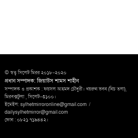
সিলেটে যুবককে ঘর থেকে ডেকে নিয়ে
খুন
সিলেটে বাসা থেকে অবসরপ্রাপ্ত পুলিশ কর্মকর্তার মরদেহ
উদ্ধার
দক্ষিণ সুরমায় গ্যাস সিলিন্ডার গোডাউনে ভয়াবহ
বিস্ফোরণ
ইউপি সদস্যের বিরুদ্ধে ‘মিথ্যা ও ষড়যন্ত্রমূলক’ মামলার প্রতিবাদে
© স্বত্ব সি‌লেট মিরর ২০১৮-২০২০
মানববন্ধন
প্রধান সম্পাদক: জিয়াউস শামস শাহীন
রপ্তানি বৃদ্ধিতে ক্ষুদ্র উদ্যোক্তাদের মেলা বুথ ভাড়া মওকুফ :
সম্পাদক ও প্রকাশক : ফয়সল আহমদ চৌধুরী। খয়রুন ভবন (নিচ তলা),
বাণিজ্যমন্ত্রী
মিরবক্সটুলা ,
সি‌লেট-৩১০০।
ইমেইল:
sylhetmirroronline@gmail.com
/
মুক্তাদির-আরিফসহ ১৮ মন্ত্রীর পুলিশ এসকর্ট
dailysylhetmirror@gmail.com
প্রত্যাহার
ফোন : ০৮২১ ৭১৯৪৪২।