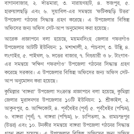
বাগানবাজার, ২. দাঁতমারা, ৩. নারায়ণহাট, ৪. ভজপুর, ৫.
হারুয়ালছড়ি এবং ৬. সুয়াবিল-এর সমন্বয়ে ‘ফটিকছড়ি উত্তর’
উপজেলা গঠনের সিদ্ধান্ত গ্রহণ করেছে। এ উপজেলার বিভিন্ন
অফিসের জন্য অফিস সেট-আপ অনুমোদন করা হয়েছে।
আরেক প্রজ্ঞাপনে বলা হয়েছে, ময়মনসিংহ জেলার গফরগাঁও
উপজেলার আটটি ইউনিয়ন: ১. মশাখালী, ২. পাঁচবাগ, ৩. উস্থি, ৪.
লংগাইর, ৫. পাইথল, ৬. দত্তের বাজার, ৭. নিগুয়ারী ও ৮. টাংগাব-
এর সমন্বয়ে ‘দক্ষিণ গফরগাঁও’ উপজেলা গঠনের সিদ্ধান্ত গ্রহণ
করেছে সরকার। এ উপজেলার বিভিন্ন অফিসের জন্য অফিস সেট-
আপ অনুমোদন করা হয়েছে।
কুমিল্লার ‘বাঙ্গরা’ উপজেলা সংক্রান্ত প্রজ্ঞাপনে বলা হয়েছে, কুমিল্লা
জেলার মুরাদনগর উপজেলার ১০টি ইউনিয়ন: ১. শ্রীকাইল, ২.
আকুবপুর, ৩. আন্দিকোট, ৪. পূর্বধৈইর (পূর্ব) ৫. পূর্বধৈইর (পশ্চিম),
৬. বাঙ্গরা (পূর্ব), ৭. বাঙ্গরা (পশ্চিম), ৮. চাপিতলা, ৯. রামচন্দ্রপুর
(উত্তর) এবং ১০. টনকীর সমন্বয়ে বাঙ্গরা উপজেলা গঠনের সিদ্ধান্ত
গ্রহণ করা হয়েছে। এ উপজেলার বিভিন্ন অফিসের জন্য অফিস