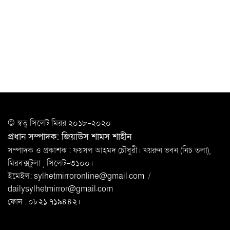
সিলেটে যুবককে ঘর থেকে ডেকে নিয়ে
খুন
সিলেটে বাসা থেকে অবসরপ্রাপ্ত পুলিশ কর্মকর্তার মরদেহ
উদ্ধার
দক্ষিণ সুরমায় গ্যাস সিলিন্ডার গোডাউনে ভয়াবহ
বিস্ফোরণ
ইউপি সদস্যের বিরুদ্ধে ‘মিথ্যা ও ষড়যন্ত্রমূলক’ মামলার প্রতিবাদে
© স্বত্ব সি‌লেট মিরর ২০১৮-২০২০
মানববন্ধন
প্রধান সম্পাদক: জিয়াউস শামস শাহীন
রপ্তানি বৃদ্ধিতে ক্ষুদ্র উদ্যোক্তাদের মেলা বুথ ভাড়া মওকুফ :
সম্পাদক ও প্রকাশক : ফয়সল আহমদ চৌধুরী। খয়রুন ভবন (নিচ তলা),
বাণিজ্যমন্ত্রী
মিরবক্সটুলা ,
সি‌লেট-৩১০০।
ইমেইল:
sylhetmirroronline@gmail.com
/
মুক্তাদির-আরিফসহ ১৮ মন্ত্রীর পুলিশ এসকর্ট
dailysylhetmirror@gmail.com
প্রত্যাহার
ফোন : ০৮২১ ৭১৯৪৪২।