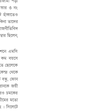
জামা পড়া
চাকরিজীবীদের
সভার ৩ নং
‘ভালো লেখক হতে হলে আগে ভালো পাঠক
ট হাঁকাতেও
হতে হবে’: কুলাউড়ায় মোস্তফা মামুন
কিনা তাদের
উত্তেজনার মধ্যে সিলেটে ৫ প্লাটুন বিজিবি
রাজনীতিবিদ
মোতায়েন
্বার ছিলেন,
সিলেটে যুবককে ঘর থেকে ডেকে নিয়ে
খুন
েশনে এমসি
থম কম বয়সে
সিলেটে বাসা থেকে অবসরপ্রাপ্ত পুলিশ
হাতে ছেলেকে
কর্মকর্তার মরদেহ উদ্ধার
ন্দ্র থেকে
দক্ষিণ সুরমায় গ্যাস সিলিন্ডার গোডাউনে
বন্ধু, ফোন
ভয়াবহ বিস্ফোরণ
মরানকে জয়ী
ইউপি সদস্যের বিরুদ্ধে ‘মিথ্যা ও
আরও চমকের
ষড়যন্ত্রমূলক’ মামলার প্রতিবাদে মানববন্ধন
ামীমের মতো
ে । সিলেটে
রপ্তানি বৃদ্ধিতে ক্ষুদ্র উদ্যোক্তাদের মেলা বুথ