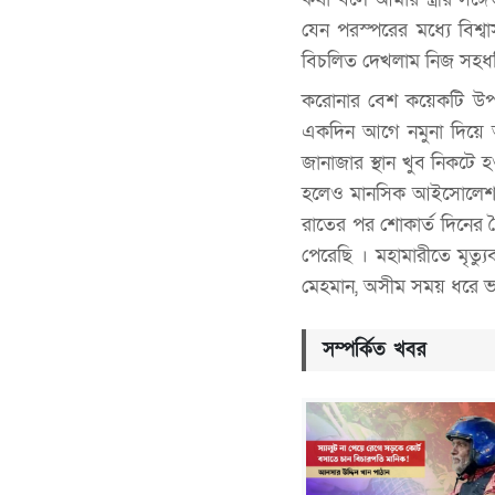
যেন পরস্পরের মধ্যে বিশ্ব
বিচলিত দেখলাম নিজ সহধর্
করোনার বেশ কয়েকটি উপস
একদিন আগে নমুনা দিয়ে 
জানাজার স্থান খুব নিকট
হলেও মানসিক আইসোলেশন ক
রাতের পর শোকার্ত দিনের দ
পেরেছি । মহামারীতে মৃত্যু
মেহমান, অসীম সময় ধরে ভ
সম্পর্কিত খবর