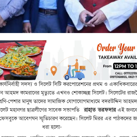
কার্যনির্বাহী সদস্য ও সিলেট সিটি করপোরেশনের প্রথম ও একাধিকবারের 
ন আহমদ কামরানের মৃত্যুতে এখনও শোকাচ্ছন্ন সিলেট। সিলেটের রাজ
 শ্রেণি-পেশার মানুষ তাদের সামাজিক যোগাযোগমাধ্যমে বদরউদ্দিন আহম
সিলেট মহানগর ছাত্রলীগের সাবেক সভাপতি
রাহাত তরফদার
এই জননে
ফেসবুকে আবেগঘন স্মৃতিচারণ করেছেন। সিলেট মিরর এর পাঠকদের জন
ধরা হলো-