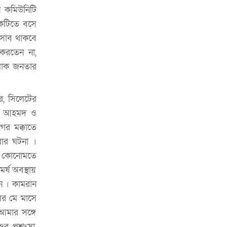
ি কমিউনিটি
একটিতে বসে
বসাব থাকবে
করতেন না,
রলোক জনতার
ে, সিলেটের
াক আহমদ ও
গর মক্কাতে
রার ঘটনা ।
ায় কোনোমতে
র্ষ অবস্থায়
েন । কামরান
ের মে মাসে
মার সঙ্গে
র প্রশংসা,