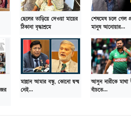
ছেলের তাড়িয়ে দেওয়া মায়ের
শেষমেষ চলে গেল প্
ঠিকানা বৃদ্ধাশ্রমে
মানুষ আনোয়ার...
মান্নান আমার বন্ধু, কোনো দ্বন্দ্ব
আসুন নারীকে মাথা উ
জের
নেই...
বাঁচতে...