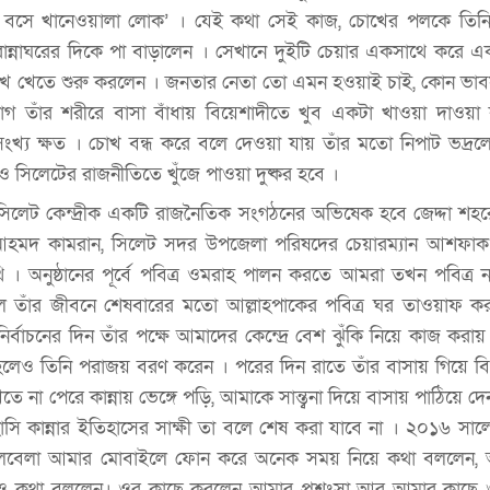
ঘরে বসে খানেওয়ালা লোক’ । যেই কথা সেই কাজ, চোখের পলকে তিন
 রান্নাঘরের দিকে পা বাড়ালেন । সেখানে দুইটি চেয়ার একসাথে করে 
রেখে খেতে শুরু করলেন । জনতার নেতা তো এমন হওয়াই চাই, কোন ভা
গ তাঁর শরীরে বাসা বাঁধায় বিয়েশাদীতে খুব একটা খাওয়া দাওয়া 
সংখ্য ক্ষত । চোখ বন্ধ করে বলে দেওয়া যায় তাঁর মতো নিপাট ভদ্
 সিলেটের রাজনীতিতে খুঁজে পাওয়া দুষ্কর হবে ।
সিলেট কেন্দ্রীক একটি রাজনৈতিক সংগঠনের অভিষেক হবে জেদ্দা শহর
 আহমদ কামরান, সিলেট সদর উপজেলা পরিষদের চেয়ারম্যান আশফ
ি । অনুষ্ঠানের পূর্বে পবিত্র ওমরাহ পালন করতে আমরা তখন পবিত্র ন
ল তাঁর জীবনে শেষবারের মতো আল্লাহপাকের পবিত্র ঘর তাওয়াফ ক
ির্বাচনের দিন তাঁর পক্ষে আমাদের কেন্দ্রে বেশ ঝুঁকি নিয়ে কাজ কর
িত হলেও তিনি পরাজয় বরণ করেন । পরের দিন রাতে তাঁর বাসায় গিয়ে বিম
না পেরে কান্নায় ভেঙ্গে পড়ি, আমাকে সান্ত্বনা দিয়ে বাসায় পাঠিয়ে দ
ি কান্নার ইতিহাসের সাক্ষী তা বলে শেষ করা যাবে না । ২০১৬ সাল
লবেলা আমার মোবাইলে ফোন করে অনেক সময় নিয়ে কথা বললেন, আ
ঙ্গেও কথা বললেন। ওর কাছে করলেন আমার প্রশংসা আর আমার কাছে ও