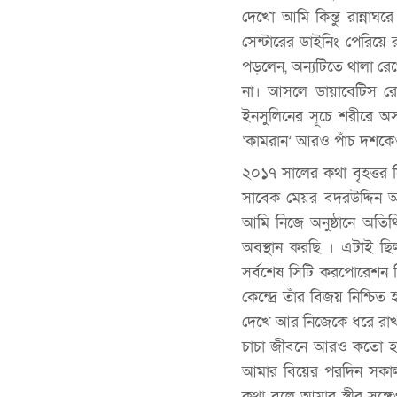
দেখো আমি কিন্তু রান্না
সেন্টারের ডাইনিং পেরিয়ে
পড়লেন, অন্যটিতে থালা 
না। আসলে ডায়াবেটিস রো
ইনসুলিনের সূচে শরীরে অ
‘কামরান’ আরও পাঁচ দশকেও
২০১৭ সালের কথা বৃহত্তর 
সাবেক মেয়র বদরউদ্দিন
আমি নিজে অনুষ্ঠানে অতিথ
অবস্থান করছি । এটাই ছি
সর্বশেষ সিটি করপোরেশন ন
কেন্দ্রে তাঁর বিজয় নিশ্চ
দেখে আর নিজেকে ধরে রাখতে 
চাচা জীবনে আরও কতো হাস
আমার বিয়ের পরদিন সকা
কথা বলে আমার স্ত্রীর স