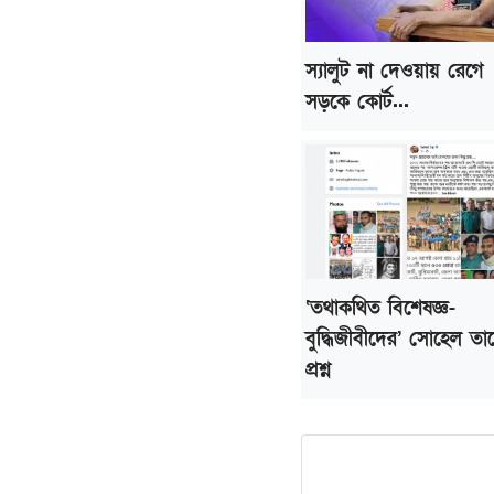
স্যালুট না দেওয়ায় রেগে
সড়কে কোর্ট...
‘তথাকথিত বিশেষজ্ঞ-
বুদ্ধিজীবীদের’ সোহেল তা
প্রশ্ন