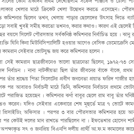
ালের কোন একদিন প্রথম দেখেছিলাম সফেদ পাঞ্জাবি ও ঢোলা পায়
এলাকার খেলার মাঠে ক্রিকেট খেলা উদ্বোধন করতে এসেছেন। পৌর
চিত কমিশনার ছিলেন তখন, খেলায় পাড়ার ছেলেদের উৎসাহ দিতে ব্যা
লেবুড়ো সবাই খুবই সমীহ করতো তখনও, করার কথাও। কারণ এই ছেলেই 
ছর বয়সে সিলেট পৌরসভার সর্বকনিষ্ঠ কমিশনার নির্বাচিত হয়ে । ঝানু 
 ব্যক্তি যিনি কিনা মিউনিসিপ্যালিটি হওয়ার আগেও বেসিক ডেমোক্রেসি মেম
দিন কামরান সেইবার ভোটযুদ্ধ জয় করে কমিশনার হলেন ।
রা সেই কামরান ছাত্রজীবনেও ভালো ছাত্রনেতা ছিলেন, ১৯৭২-৭৩ স
 নির্বাচন । নানা নাটকীয়তা ছিল তাঁর জীবনের বাঁকে বাঁকে, প্র
 পর তাঁর শ্রদ্ধেয় পিতা সিলেটের প্রবীণ জননেতা প্রয়াত ফরিদ গাজীর 
পর আবারও নির্বাচনী মাঠে তিনি, কমিশনার নির্বাচনে প্রথমে ভোটকে
পরাজিত হয়েছেন । কমিশনার ঝর্ণা বাবুর ছেলে রাম বাবু তাঁর ঘনিষ্ট 
িতও করেন। যদিও সেইবার একেবারে শেষ মূহুর্তে মাত্র ৭ ভোটে কা
াকা প্রিসাইডিং অফিসার । পরপর ৩ বার পৌরসভার কমিশনার হয়ে 
বুলের পর কেউই দলের মান রাখতে পারছিলেন না । ইফতেখার হোসেন শ
 অপক্ষাকৃত সৎ ও জনপ্রিয় বিএনপি দলীয় প্রার্থী আ.ফ.ম কামালের কাছ