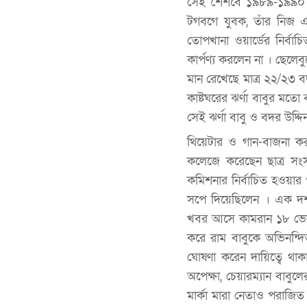
সেই শৈশবে ১৯৮৯-১৯৯০ স
টগবগে যুবক, তাঁর নিজ 
তোপখানা ওয়ার্ডের নির্বা
কার্পণ্য করলেন না । ছে
মান রেখেছে মাত্র ২২/২৩ ব
কাষ্টঘরের ঝর্ণা বাবুর মতো
সেই ঝর্ণা বাবু ও বদর উদ্
থিয়েটার ও গান-বাজনা ক
কলেজে করেছেন ছাত্র সংসদ
কমিশনার নির্বাচিত হওয়ার
সপে দিয়েছিলেন । এক দশক 
খবর আসে কামরান ১৮ ভোটে 
করে রাম বাবুকে অভিনন্দ
ঘোষণা করেন দায়িত্বে থ
অপেক্ষা, চেয়ারম্যান বা
মার্কা মারা নেতাও পরাজিত