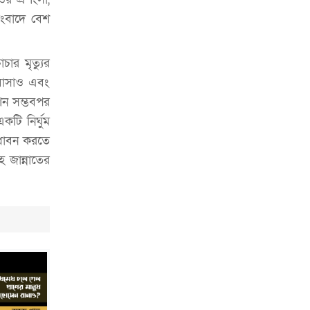
সংবাদে বেশ
র মৃত্যুর
বাসাও এবং
শন সম্ভবপর
টি নির্ঘুম
নুধাবন করতে
ে জান্নাতের