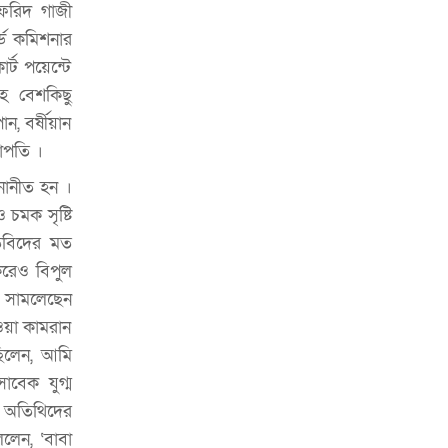
ফরিদ গাজী
ভাড়া মওকুফ : বাণিজ্যমন্ত্রী
্ড কমিশনার
মুক্তাদির-আরিফসহ ১৮ মন্ত্রীর পুলিশ এসকর্ট
্ট পয়েন্টে
প্রত্যাহার
হ বেশকিছু
, বর্ষীয়ান
াপতি ।
নোনীত হন ।
চমক সৃষ্টি
িবিদের মত
 করেও বিপুল
ি সামলেছেন
াওয়া কামরান
ছিলেন, আমি
াবেক যুগ্ম
, অতিথিদের
লেন, ‘বাবা