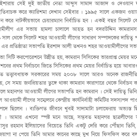
ইশারায় সেই দুই জাতীয় নেতা আব্দুস সামাদ আজাদ ও দেওয়ান 
 ইতিবাচক করে ক্যারিশমা দেখান সেইবার । ১৯৯৫ সালে একজন ওয়ার
াচন করে নাটকীয়ভাবে চেয়ারম্যান নির্বাচিত হন । একই বছর সিলেট কোর
ামীলীগ এর সভায় হামলা চালালে আহত হন বদরউদ্দিন কামরানস
সাল থেকে সিলেট শহর আওয়ামী লীগের সাধারণ সম্পাদকের দায়িত্ব পান
 এর প্রতিষ্ঠাতা সভাপতি ইরশাদ আলী তখনও শহর আওয়ামীলীগের সভ
 সিটি করপোরেশনে উন্নীত হয়, কামরান সিসিকের ভারপ্রাপ্ত মেয়র ম
র প্রথম নির্বাচনে জিতে সিসিকের প্রথম মেয়র নির্বাচিত হয়ে আবারও 
্ত্রিত তত্ত্বাবধায়ক সরকারের সময় ২০০৮ সালে আরও অনেক রাজনীত
হয়, সে সময় জনপ্রিয়তার তুঙ্গে থাকা কামরান কারাগারে থেকে নির্বাচন
ে মহানগর আওয়ামী লীগের সভাপতি হন কামরান । সেই দায়িত্ব তিন
ে আওয়ামী লীগের সম্মেলনে কেন্দ্রীয় কার্যনির্বাহী কমিটির সদস্যপদ প
দে ছিলেন । ব্যক্তিগত জীবনে খুবই সাদামাটা চলাফেরায় অভ্যস্ত 
্ষী । আমার এখনো স্পষ্ট মনে আছে, সম্ভবত মহানগর ছাত্রলীগের স
সুর রহমান ইলিয়াসের বিয়েতে তিনি একটু দেরি করে পৌঁছান তিনি
সার জয়াগা না পেয়ে তিনি আমার কানের কাছে মুখ নিয়ে ফিসফিস করে বল