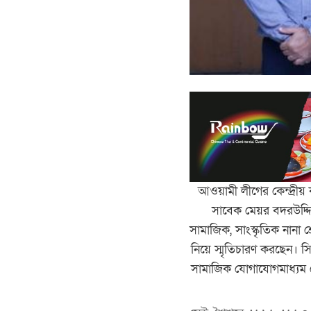
আওয়ামী লীগের কেন্দ্রীয় 
সাবেক মেয়র বদরউদ্দি
সামাজিক, সাংস্কৃতিক নানা
নিয়ে স্মৃতিচারণ করছেন। 
সামাজিক যোগাযোগমাধ্যম 