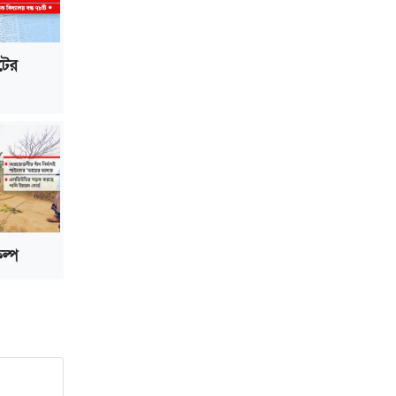
েটের
ল্প