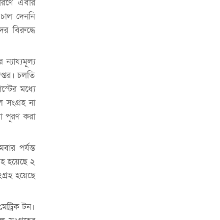
কারণে এবার
চাকরিজীবীদের
 চাল দেননি
‘ভালো লেখক হতে হলে আগে ভালো পাঠক
র বিরুদ্ধে
হতে হবে’: কুলাউড়ায় মোস্তফা মামুন
উত্তেজনার মধ্যে সিলেটে ৫ প্লাটুন বিজিবি
যায্যমূল্য
মোতায়েন
দপ্তর। চলতি
সিলেটে যুবককে ঘর থেকে ডেকে নিয়ে
্টের মধ্যে
খুন
ল সংগ্রহ না
া পূরণ করা
সিলেটে বাসা থেকে অবসরপ্রাপ্ত পুলিশ
কর্মকর্তার মরদেহ উদ্ধার
বার পর্যন্ত
দক্ষিণ সুরমায় গ্যাস সিলিন্ডার গোডাউনে
্রহ হয়েছে ২
ভয়াবহ বিস্ফোরণ
গ্রহ হয়েছে
ইউপি সদস্যের বিরুদ্ধে ‘মিথ্যা ও
ষড়যন্ত্রমূলক’ মামলার প্রতিবাদে মানববন্ধন
মেট্রিক টন।
রপ্তানি বৃদ্ধিতে ক্ষুদ্র উদ্যোক্তাদের মেলা বুথ