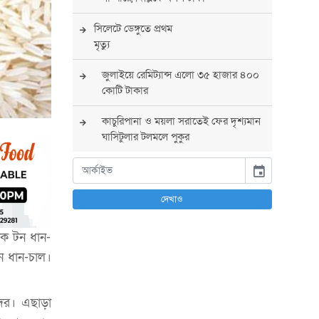
সিলেটে ডেঙ্গুতে প্রথম
মৃত্যু
জুলাইয়ে রেমিট্যান্স এলো ৩৫ হাজার ৪০০
কোটি টাকার
কাচুরিপানা ও ময়লা সরাতেই ফের দৃশ্যমান
ঘাসিটুলার টলমলে পুকুর
সারা দেশে সর্বোচ্চ সতর্কতা জারি
event
পুলিশের
দেখাও
বিএনপির রাষ্ট্রপতি প্রার্থী চূড়ান্ত করবেন
তারেক রহমান
রিক টন ধান-
টন ধান-চাল।
তারেক রহমানের নেতৃত্বে পূর্ণ আস্থা
যুক্তরাষ্ট্রের : সার্জিও গর
ের। এছাড়া
আগস্টে দুই দফায় ৮ দিনের ছুটির সুযোগ