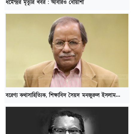
ধর্মেন্দ্রর মৃত্যুর খবর : আবারও ধোঁয়াশা
বরেণ্য কথাসাহিত্যিক, শিক্ষাবিদ সৈয়দ মনজুরুল ইসলাম...