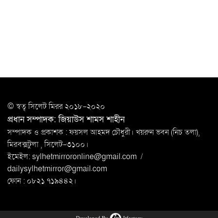
সিলেটে যুবককে ঘর থেকে ডেকে নিয়ে
খুন
সিলেটে বাসা থেকে অবসরপ্রাপ্ত পুলিশ কর্মকর্তার মরদেহ
উদ্ধার
দক্ষিণ সুরমায় গ্যাস সিলিন্ডার গোডাউনে ভয়াবহ
বিস্ফোরণ
ইউপি সদস্যের বিরুদ্ধে ‘মিথ্যা ও ষড়যন্ত্রমূলক’ মামলার প্রতিবাদে
© স্বত্ব সি‌লেট মিরর ২০১৮-২০২০
মানববন্ধন
প্রধান সম্পাদক: জিয়াউস শামস শাহীন
রপ্তানি বৃদ্ধিতে ক্ষুদ্র উদ্যোক্তাদের মেলা বুথ ভাড়া মওকুফ :
সম্পাদক ও প্রকাশক : ফয়সল আহমদ চৌধুরী। খয়রুন ভবন (নিচ তলা),
বাণিজ্যমন্ত্রী
মিরবক্সটুলা ,
সি‌লেট-৩১০০।
ইমেইল:
sylhetmirroronline@gmail.com
/
মুক্তাদির-আরিফসহ ১৮ মন্ত্রীর পুলিশ এসকর্ট
dailysylhetmirror@gmail.com
প্রত্যাহার
ফোন : ০৮২১ ৭১৯৪৪২।