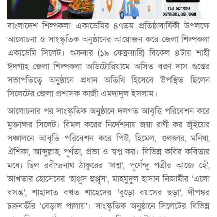
বাংলাদেশ শিল্পকলা একাডেমির ৪৭তম প্রতিষ্ঠাবার্ষিকী উপলক্ষে
আলোচনা ও সাংস্কৃতিক অনুষ্ঠানের আয়োজন করে জেলা শিল্পকলা
একাডেমি সিলেট। শুক্রবার (১৯ ফেব্রুয়ারি) বিকেল ৪টায় শাহী
ঈদগাহ জেলা শিল্পকলা অডিটোরিয়ামে অসিত বরণ দাস গুপ্তের
সভাপতিত্বে অনুষ্ঠানে প্রধান অতিথি হিসেবে উপস্থিত ছিলেন
সিলেটের জেলা প্রশাসক কাজী এমদাদুল ইসলাম।
আলোচনার পর সাংস্কৃতিক অনুষ্ঠানে দলগত আবৃত্তি পরিবেশন করে
মুক্তাক্ষর সিলেট। বিমল করের নির্দেশনায় জয়া রাণী কর জুঁইয়ের
সঞ্চালনে আবৃত্তি পরিবেশন করে পিউ, হিমেল, গুলজার, মনিষা,
ঐশিকা, আব্দুল্লাহ, পূর্ণতা, প্রভা ও স্বপ্ন কর। বিভিন্ন কবির কবিতার
মধ্যে ছিল রবীন্দ্রনাথ ঠাকুরের ‌‘প্রশ্ন’, পূর্ণেন্দু পত্রীর আজ্ঞে হেঁ’,
আখতার হোসেনের ‘হাপ্পুস হুপ্পুস’, মাহমুদুল হাসান নিজামীর ‘এলো
বসন্ত’, শাহাদাত বখত শাহেদের ‘বুড়ো বয়সের ছড়া’, দীপঙ্কর
চক্রবর্তীর ‘বেড়াল পালায়’। সাংস্কৃতিক অনুষ্ঠানে সিলেটের বিভিন্ন