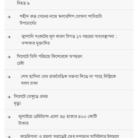
নিহত ৯
শহীদ রুদ্র সেনের নামে স্কলারশিপ ঘোষণা শাবিপ্রবি
উপাচার্যের
জ্বালানি সংকটের মূল কারণ বিগত ১৭ বছরের অব্যবস্থাপনা :
খন্দকার মুক্তাদির
সিলেটে ডিবি পরিচয়ে কিশোরকে অপহরণ
চেষ্টা
শেখ হাসিনা যেন রাজনৈতিক বক্তব্য দিতে না পারে, দিল্লিকে
বলল ঢাকা
সিলেটে ডেঙ্গুতে প্রথম
মৃত্যু
জুলাইয়ে রেমিট্যান্স এলো ৩৫ হাজার ৪০০ কোটি
টাকার
কাচুরিপানা ও ময়লা সরাতেই ফের দৃশ্যমান ঘাসিটুলার টলমলে