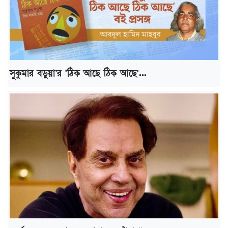
সুকুমার বড়ুয়া’র 'ঠিক আছে ঠিক আছে'...