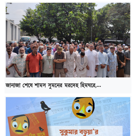
জানাজা শেষে শামস সুমনের মরদেহ হিমঘরে,...