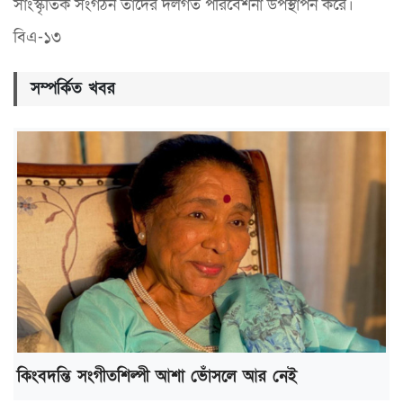
সাংস্কৃতিক সংগঠন তাদের দলগত পরিবেশনা উপস্থাপন করে।
বিএ-১৩
সম্পর্কিত খবর
কিংবদন্তি সংগীতশিল্পী আশা ভোঁসলে আর নেই