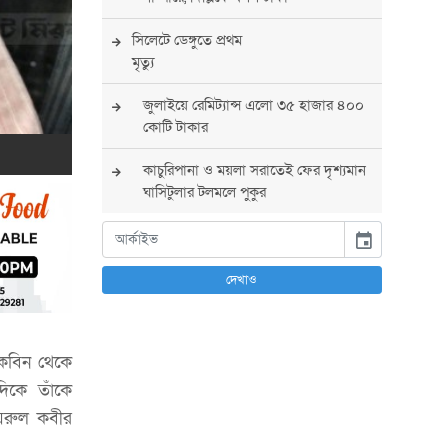
সিলেটে ডেঙ্গুতে প্রথম
মৃত্যু
জুলাইয়ে রেমিট্যান্স এলো ৩৫ হাজার ৪০০
কোটি টাকার
কাচুরিপানা ও ময়লা সরাতেই ফের দৃশ্যমান
ঘাসিটুলার টলমলে পুকুর
সারা দেশে সর্বোচ্চ সতর্কতা জারি
event
পুলিশের
দেখাও
বিএনপির রাষ্ট্রপতি প্রার্থী চূড়ান্ত করবেন
তারেক রহমান
কেবিন থেকে
তারেক রহমানের নেতৃত্বে পূর্ণ আস্থা
যুক্তরাষ্ট্রের : সার্জিও গর
িকে তাঁকে
য়রুল কবীর
আগস্টে দুই দফায় ৮ দিনের ছুটির সুযোগ