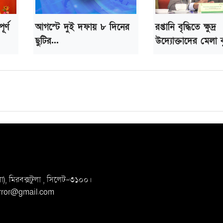
র্ণ
আগস্টে দুই দফায় ৮ দিনের
রপ্তানি বৃদ্ধিতে ক্ষুদ্র
ছুটির...
উদ্যোক্তাদের মেলা ব
, মিরবক্সটুলা ,
সি‌লেট-৩১০০।
irror@gmail.com