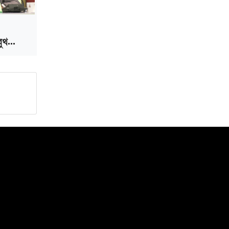
ুথ...