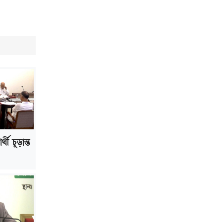
ভাড়া মওকুফ : বাণিজ্যমন্ত্রী
মুক্তাদির-আরিফসহ ১৮ মন্ত্রীর পুলিশ এসকর্ট
প্রত্যাহার
্থী চূড়ান্ত