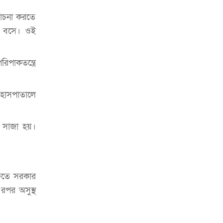
চাকরিজীবীদের
োচনা করতে
‘ভালো লেখক হতে হলে আগে ভালো পাঠক
ে বসে। ওই
হতে হবে’: কুলাউড়ায় মোস্তফা মামুন
উত্তেজনার মধ্যে সিলেটে ৫ প্লাটুন বিজিবি
িপাকতন্ত্রে
মোতায়েন
সিলেটে যুবককে ঘর থেকে ডেকে নিয়ে
 হাসপাতালে
খুন
সিলেটে বাসা থেকে অবসরপ্রাপ্ত পুলিশ
র সাজা হয়।
কর্মকর্তার মরদেহ উদ্ধার
দক্ষিণ সুরমায় গ্যাস সিলিন্ডার গোডাউনে
ভয়াবহ বিস্ফোরণ
ষিতে সরকার
ইউপি সদস্যের বিরুদ্ধে ‘মিথ্যা ও
রপর অসুস্থ
ষড়যন্ত্রমূলক’ মামলার প্রতিবাদে মানববন্ধন
রপ্তানি বৃদ্ধিতে ক্ষুদ্র উদ্যোক্তাদের মেলা বুথ