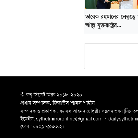
তারেক রহমানের নেতৃত্বে পূ
আস্থা যুক্তরাষ্ট্রের...
© স্বত্ব সি‌লেট মিরর ২০১৮-২০২০
প্রধান সম্পাদক: জিয়াউস শামস শাহীন
সম্পাদক ও প্রকাশক : ফয়সল আহমদ চৌধুরী। খয়রুন ভবন (নিচ তলা)
ইমেইল:
sylhetmirroronline@gmail.com
/
dailysylhetm
ফোন : ০৮২১ ৭১৯৪৪২।