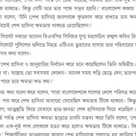
 বলেছেন, ‘শেষ দিন পর্যন্ত সে চেষ্টা করেছে, দরকার হলে এক দুই
ে থাকতে। কিন্তু সেটি আর তার পক্ষে সম্ভব হয়নি।’ বাংলাদেশ কব্জায়
িনি বলেন, ‘উনি (শেখ হাসিনা) জনগণকে কৃতদাস করে রাখতে চান ক্ষ
টি নিয়েই শেখ হাসিনা ক্ষমতায় থাকতে চেয়েছিলেন।’
র) সিলেট সফরে আসেন বিএনপির সিনিয়র যুগ্ম মহাসচিব রুহুল কবির রিজ
েটে পুলিশের গুলিতে নিহত এটিএম তুরাবের বাসায় তার পরিবারের সঙ্
এসব কথা বলেন।
শেখ হাসিনা ৭ জানুয়ারির নির্বাচন করে মনে করেছিলেন তিনি অদ্বিতী
াবে না। আল্লাহ তো সবসময় দেখেন। অনেক সময় দড়ি ছেড়ে দেন, তার
 পারে তার ক্ষমতা কত কম।’
নের কথা স্মরণ করে বলেন, ‘সারা বাংলাদেশকে লাশের দেশে পরিণত করে
 পান করে শেখ হাসিনা আবারো ভেবেছিল ক্ষমতায় টিকে থাকবে। কিন্
াগ, আত্মহুতি দিয়ে যেভাবে ছাত্র-জনতা শেখ হাসিনাকে ঘিরে ধরেছিল 
ত পর্যন্ত শেখ হাসিনা ক্ষমতা ছাড়তে চাননি মন্তব্য করে তিনি বলেন, ‘শেষ
হলে এক-দুই লাখ লোককে হত্যা করে হলেও ক্ষমতায় টিকে থাকতে। কিন্ত
’ শিক্ষার্থীদের আত্মদানের কারণে শেখ হাসিনাকে পালাতে হয় জানিয়ে 