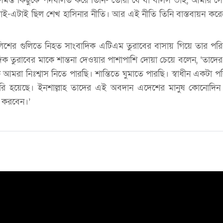
-সমস্ত কিছুকে পদধলিত করে তিনি- তোরা যে যা বলিস ভাই, আমার সো
ই-এটাই ছিল শেখ হাসিনার নীতি। আর এই নীতি তিনি বাস্তবায়ন করেছে
িশের গুলিতে নিহত সাংবাদিক এটিএম তুরাবের বাসায় গিয়ে তার পরিব
িক তুরাবের মাকে শান্তনা দেওয়ার পাশাপাশি দোয়া চেয়ে বলেন, ‘তাদের 
রা নিঃশ্বাস নিতে পারছি। শান্তিতে ঘুমাতে পারছি। স্বাধীন একটা প
 তৈরি হয়েছে। ইনশাল্লাহ তাদের এই অবদান এদেশের মানুষ কোনোদিন
 করবেন।’