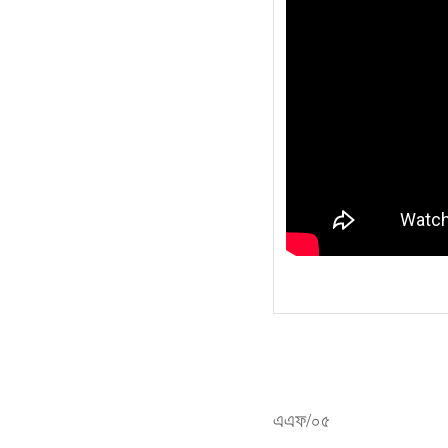
এএফ/০৫