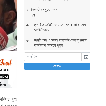
সিলেটে ডেঙ্গুতে প্রথম
মৃত্যু
জুলাইয়ে রেমিট্যান্স এলো ৩৫ হাজার ৪০০
কোটি টাকার
কাচুরিপানা ও ময়লা সরাতেই ফের দৃশ্যমান
ঘাসিটুলার টলমলে পুকুর
সারা দেশে সর্বোচ্চ সতর্কতা জারি
event
পুলিশের
দেখাও
বিএনপির রাষ্ট্রপতি প্রার্থী চূড়ান্ত করবেন
তারেক রহমান
তারেক রহমানের নেতৃত্বে পূর্ণ আস্থা
যুক্তরাষ্ট্রের : সার্জিও গর
নিয়র যুগ্ম
আগস্টে দুই দফায় ৮ দিনের ছুটির সুযোগ