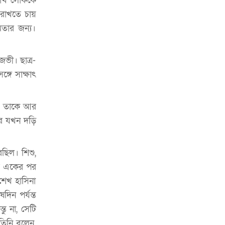
 লাখ লোককে
চাকরিজীবীদের
 রাখতে চায়
‘ভালো লেখক হতে হলে আগে ভালো পাঠক
মতার জন্য।
হতে হবে’: কুলাউড়ায় মোস্তফা মামুন
উত্তেজনার মধ্যে সিলেটে ৫ প্লাটুন বিজিবি
ভী। ছাত্র-
মোতায়েন
গে সাক্ষাৎ
সিলেটে যুবককে ঘর থেকে ডেকে নিয়ে
খুন
য়। তাকে আর
পর যখন দড়ি
সিলেটে বাসা থেকে অবসরপ্রাপ্ত পুলিশ
কর্মকর্তার মরদেহ উদ্ধার
ছিল। শিশু,
দক্ষিণ সুরমায় গ্যাস সিলিন্ডার গোডাউনে
ভয়াবহ বিস্ফোরণ
তু একের পর
শেখ হাসিনা
ইউপি সদস্যের বিরুদ্ধে ‘মিথ্যা ও
দিন পর্যন্ত
ষড়যন্ত্রমূলক’ মামলার প্রতিবাদে মানববন্ধন
ু না, সেটি
রপ্তানি বৃদ্ধিতে ক্ষুদ্র উদ্যোক্তাদের মেলা বুথ
তিনি বলেন,