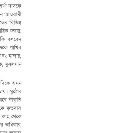
র্ণা দাসকে
তখন আওয়ামী
ের বিভিন্ন
রিক জয়ন্ত,
 কি বলবেন
ুষকে পাখির
এবং হাজার,
োক, মুসলমান
রিদিকে এমন
 চায়। মুঠোর
ে স্বীকৃতি
কে কৃতদাস
ির কাছ থেকে
ের অধিকার,