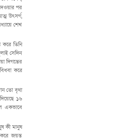
ভাড়া মওকুফ : বাণিজ্যমন্ত্রী
 দেওয়ার পর
্ম উৎসর্গ,
মুক্তাদির-আরিফসহ ১৮ মন্ত্রীর পুলিশ এসকর্ট
প্রত্যাহার
ধ্যায়ে শেখ
্য করে তিনি
ুলাই সেদিন
য়া দিগন্তের
 বিধবা করে
দান তো বৃথা
 দিয়েছে ১৬
লে একভাবে
ষ কী মানুষ
 করে জয়ন্ত