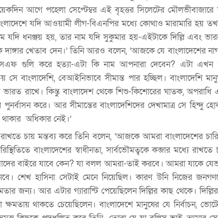
েকদিন আগে পহেলা সেপ্টেম্বর এই বৃহত্তর সিলেটের মৌলভীবাজারে স্ব
বাংলাদেশে যদি আওয়ামী লীগ-বিএনপির মধ্যে কোথাও মারামারি হয় 
 যদি ধনঞ্জয় হয়, তার নাম যদি সুকুমার হয়-এইটাকে দিল্লি এবং ভারত
য়িক দাঙ্গার খেতাব দেন।’ তিনি আরও বলেন, ‘আজকে যে বাংলাদেশের নাগ
বিএসএফ গুলি করে হত্যা-এটা কি নাম আপনারা দেবেন? এটা এখন
সে বাংলাদেশি, বেআইনিভাবে সীমান্ত পার হচ্ছিল। বাংলাদেশি মান
ভারত রাখে। কিন্তু বাংলাদেশ থেকে শিশু-কিশোরের ঘাতক, অপরাধি 
ি পুনর্বাসন করে। আর সীমান্তের বাংলাদেশিদের দেখামাত্র সে হিন্দু হ
ে থাকার অধিকার নেই।’
 রাখতে চায় মন্তব্য করে তিনি বলেন, ‘আজকে আমরা বাংলাদেশের চা
রিস্থিতিতে বাংলাদেশের স্বাধীনতা, সার্বভৌমত্বকে কব্জার মধ্যে রাখতে
মাদের বাইরে যাবে কেন? যা বলল আমরা-তাই করবে। আমরা যাকে যেভাব
নবে। শেখ হাসিনা সেটাই মেনে নিয়েছিল। কারণ উনি নিজের জনগণ
মতার জন্য। আর এটার গ্যারান্টি পেয়েছিলেন দিল্লির কাছ থেকে। দিল্ল
িনা ক্ষমতায় থাকতে চেয়েছিলেন। বাংলাদেশে মানুষের যে নির্বাচন, ভোট