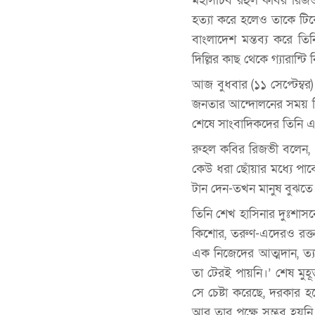
মহাসচিব রহুল কবির রিজভী
হত্যা করে হলেও তাকে টিক
বাংলাদেশ মন্তব্য করে ত
দিল্লির কাছ থেকে গ্যারান্
আজ বুধবার (১১ সেপ্টেম্ব
জনতার আন্দোলনের সময় সিল
শেষে সাংবাদিকদের তিনি 
রুহল কবির রিজভী বলেন, ‘
কেউ ধরা ছোঁয়ার মধ্যে প
টান দেন-তখন মানুষ বুঝতে
তিনি শেখ হাসিনার দুঃশাস
কিশোর, তরুণ-এদেরও রক্ত
এক নিজেদের আত্মদান, ত্য
তা টেরই পায়নি।’ শেষ মুহূর্
সে চেষ্টা করেছে, দরকার 
আর তার পক্ষে সম্ভব হয়নি।