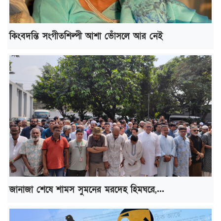
কিংবদন্তি সংগীতশিল্পী আশা ভোঁসলে আর নেই
জানাজা শেষে শামস সুমনের মরদেহ হিমঘরে,...