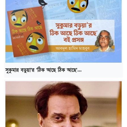
সুকুমার বড়ুয়া’র 'ঠিক আছে ঠিক আছে'...