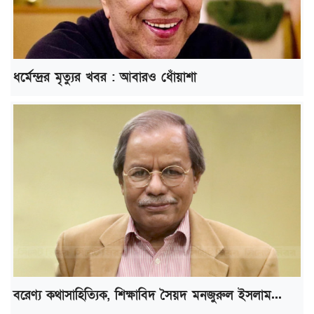
ধর্মেন্দ্রর মৃত্যুর খবর : আবারও ধোঁয়াশা
বরেণ্য কথাসাহিত্যিক, শিক্ষাবিদ সৈয়দ মনজুরুল ইসলাম...