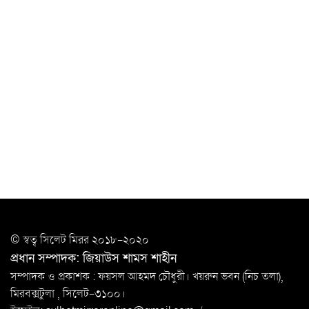
উত্তেজনার মধ্যে সিলেটে ৫ প্লাটুন বিজিবি
মোতায়েন
সিলেটে যুবককে ঘর থেকে ডেকে নিয়ে
খুন
সিলেটে বাসা থেকে অবসরপ্রাপ্ত পুলিশ কর্মকর্তার মরদেহ
উদ্ধার
দক্ষিণ সুরমায় গ্যাস সিলিন্ডার গোডাউনে ভয়াবহ
বিস্ফোরণ
ইউপি সদস্যের বিরুদ্ধে ‘মিথ্যা ও ষড়যন্ত্রমূলক’ মামলার প্রতিবাদে
মানববন্ধন
রপ্তানি বৃদ্ধিতে ক্ষুদ্র উদ্যোক্তাদের মেলা বুথ ভাড়া মওকুফ :
© স্বত্ব সি‌লেট মিরর ২০১৮-২০২০
বাণিজ্যমন্ত্রী
প্রধান সম্পাদক: জিয়াউস শামস শাহীন
মুক্তাদির-আরিফসহ ১৮ মন্ত্রীর পুলিশ এসকর্ট
সম্পাদক ও প্রকাশক : ফয়সল আহমদ চৌধুরী। খয়রুন ভবন (নিচ তলা),
প্রত্যাহার
মিরবক্সটুলা ,
সি‌লেট-৩১০০।