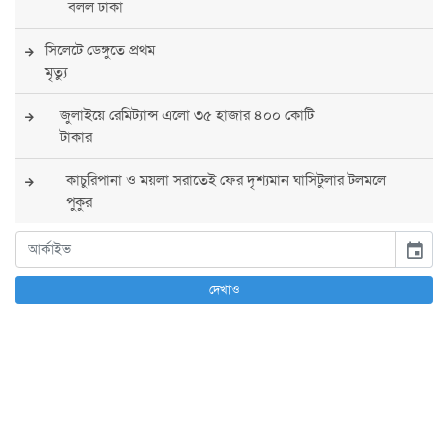
বলল ঢাকা
সিলেটে ডেঙ্গুতে প্রথম
মৃত্যু
জুলাইয়ে রেমিট্যান্স এলো ৩৫ হাজার ৪০০ কোটি
টাকার
কাচুরিপানা ও ময়লা সরাতেই ফের দৃশ্যমান ঘাসিটুলার টলমলে
পুকুর
সারা দেশে সর্বোচ্চ সতর্কতা জারি
event
পুলিশের
দেখাও
বিএনপির রাষ্ট্রপতি প্রার্থী চূড়ান্ত করবেন তারেক
রহমান
তারেক রহমানের নেতৃত্বে পূর্ণ আস্থা যুক্তরাষ্ট্রের :
সার্জিও গর
আগস্টে দুই দফায় ৮ দিনের ছুটির সুযোগ