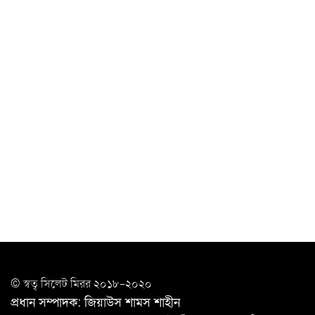
চাকরিজীবীদের
‘ভালো লেখক হতে হলে আগে ভালো পাঠক হতে হবে’: কুলাউড়ায়
মোস্তফা মামুন
উত্তেজনার মধ্যে সিলেটে ৫ প্লাটুন বিজিবি
মোতায়েন
সিলেটে যুবককে ঘর থেকে ডেকে নিয়ে
খুন
সিলেটে বাসা থেকে অবসরপ্রাপ্ত পুলিশ কর্মকর্তার মরদেহ
উদ্ধার
দক্ষিণ সুরমায় গ্যাস সিলিন্ডার গোডাউনে ভয়াবহ
বিস্ফোরণ
ইউপি সদস্যের বিরুদ্ধে ‘মিথ্যা ও ষড়যন্ত্রমূলক’ মামলার প্রতিবাদে
© স্বত্ব সি‌লেট মিরর ২০১৮-২০২০
মানববন্ধন
প্রধান সম্পাদক: জিয়াউস শামস শাহীন
রপ্তানি বৃদ্ধিতে ক্ষুদ্র উদ্যোক্তাদের মেলা বুথ ভাড়া মওকুফ :