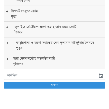
বলল ঢাকা
সিলেটে ডেঙ্গুতে প্রথম
মৃত্যু
জুলাইয়ে রেমিট্যান্স এলো ৩৫ হাজার ৪০০ কোটি
টাকার
কাচুরিপানা ও ময়লা সরাতেই ফের দৃশ্যমান ঘাসিটুলার টলমলে
পুকুর
সারা দেশে সর্বোচ্চ সতর্কতা জারি
পুলিশের
বিএনপির রাষ্ট্রপতি প্রার্থী চূড়ান্ত করবেন তারেক
event
রহমান
দেখাও
তারেক রহমানের নেতৃত্বে পূর্ণ আস্থা যুক্তরাষ্ট্রের :
সার্জিও গর
আগস্টে দুই দফায় ৮ দিনের ছুটির সুযোগ