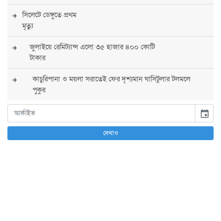
সিলেটে ডেঙ্গুতে প্রথম
মৃত্যু
জুলাইয়ে রেমিট্যান্স এলো ৩৫ হাজার ৪০০ কোটি
টাকার
কাচুরিপানা ও ময়লা সরাতেই ফের দৃশ্যমান ঘাসিটুলার টলমলে
পুকুর
সারা দেশে সর্বোচ্চ সতর্কতা জারি
event
পুলিশের
দেখাও
বিএনপির রাষ্ট্রপতি প্রার্থী চূড়ান্ত করবেন তারেক
রহমান
তারেক রহমানের নেতৃত্বে পূর্ণ আস্থা যুক্তরাষ্ট্রের :
সার্জিও গর
আগস্টে দুই দফায় ৮ দিনের ছুটির সুযোগ
চাকরিজীবীদের