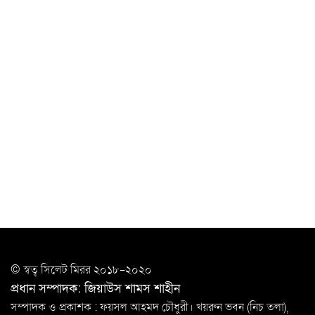
‘ভালো লেখক হতে হলে আগে ভালো পাঠক হতে হবে’: কুলাউড়ায়
মোস্তফা মামুন
উত্তেজনার মধ্যে সিলেটে ৫ প্লাটুন বিজিবি
মোতায়েন
সিলেটে যুবককে ঘর থেকে ডেকে নিয়ে
খুন
সিলেটে বাসা থেকে অবসরপ্রাপ্ত পুলিশ কর্মকর্তার মরদেহ
উদ্ধার
দক্ষিণ সুরমায় গ্যাস সিলিন্ডার গোডাউনে ভয়াবহ
বিস্ফোরণ
ইউপি সদস্যের বিরুদ্ধে ‘মিথ্যা ও ষড়যন্ত্রমূলক’ মামলার প্রতিবাদে
© স্বত্ব সি‌লেট মিরর ২০১৮-২০২০
মানববন্ধন
প্রধান সম্পাদক: জিয়াউস শামস শাহীন
রপ্তানি বৃদ্ধিতে ক্ষুদ্র উদ্যোক্তাদের মেলা বুথ ভাড়া মওকুফ :
সম্পাদক ও প্রকাশক : ফয়সল আহমদ চৌধুরী। খয়রুন ভবন (নিচ তলা),