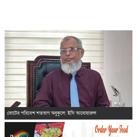
ভোটের পরিবেশ শতভাগ অনুকূলে: ইসি আনোয়ারুল