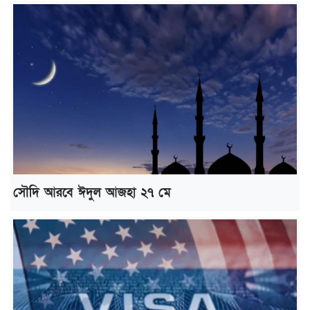
সৌদি আরবে ঈদুল আজহা ২৭ মে