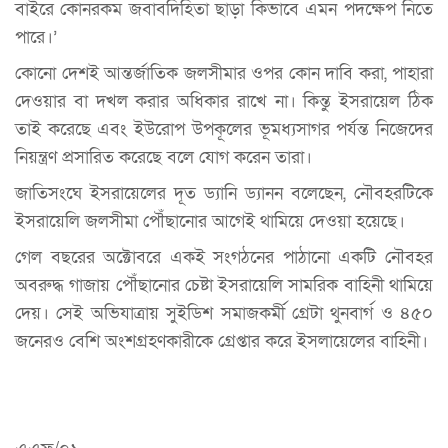
বাইরে কোনরকম জবাবদিহিতা ছাড়া কিভাবে এমন পদক্ষেপ নিতে
পারে।’
কোনো দেশই আন্তর্জাতিক জলসীমার ওপর কোন দাবি করা, পাহারা
দেওয়ার বা দখল করার অধিকার রাখে না। কিন্তু ইসরায়েল ঠিক
তাই করেছে এবং ইউরোপ উপকূলের ভূমধ্যসাগর পর্যন্ত নিজেদের
নিয়ন্ত্রণ প্রসারিত করেছে বলে যোগ করেন তারা।
জাতিসংঘে ইসরায়েলের দূত ড্যানি ড্যানন বলেছেন, নৌবহরটিকে
ইসরায়েলি জলসীমা পৌঁছানোর আগেই থামিয়ে দেওয়া হয়েছে।
গেল বছরের অক্টোবরে একই সংগঠনের পাঠানো একটি নৌবহর
অবরুদ্ধ গাজায় পৌঁছানোর চেষ্টা ইসরায়েলি সামরিক বাহিনী থামিয়ে
দেয়। সেই অভিযাত্রায় সুইডিশ সমাজকর্মী গ্রেটা থুনবার্গ ও ৪৫০
জনেরও বেশি অংশগ্রহণকারীকে গ্রেপ্তার করে ইসলায়েলের বাহিনী।